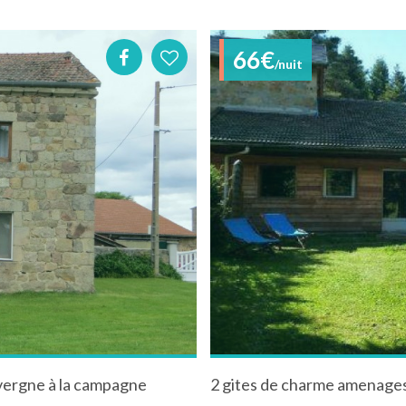
66€
/nuit
vergne à la campagne