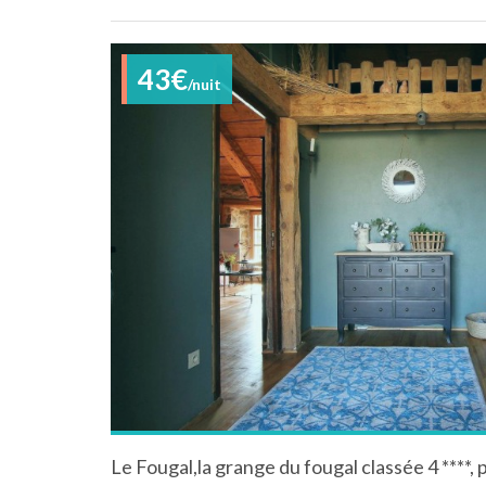
43€
/nuit
Le Fougal,la grange du fougal classée 4 ****,