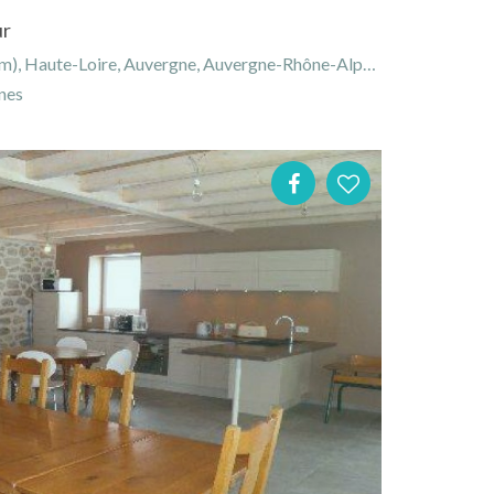
ur
Haute-Loire, Auvergne, Auvergne-Rhône-Alpes, France
nes