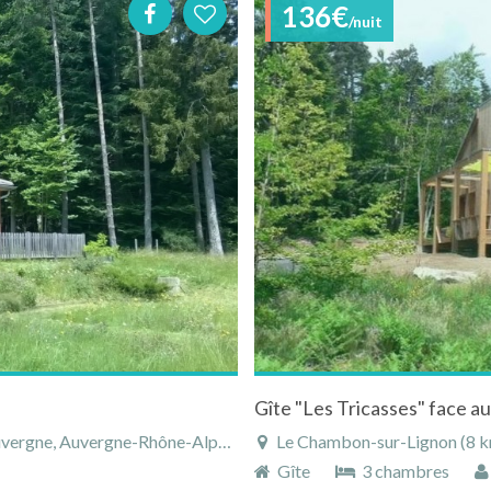
136€
/nuit
e, Auvergne-Rhône-Alpes, France
Le Chambon-sur-Lignon (8 km), 
Gîte
3 chambres