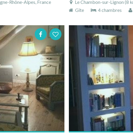
rgne-Rhône-Alpes, France
Le Chambon-sur-Lignon (8 km), 
Gîte
4 chambres