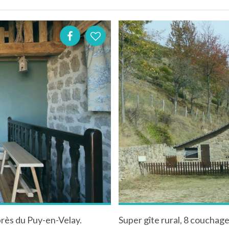
 près du Puy-en-Velay.