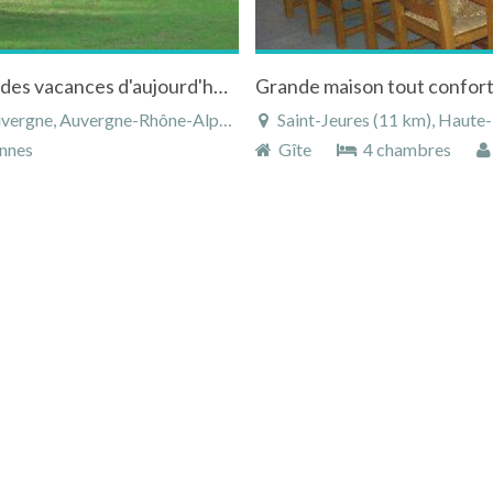
Le charme d'une maison de grand mère pour des vacances d'aujourd'hui auChambon-sur-Lignon
Grande maison tout confort
e, Auvergne-Rhône-Alpes, France
Saint-Jeures (11 km), Haute
nnes
Gîte
4 chambres