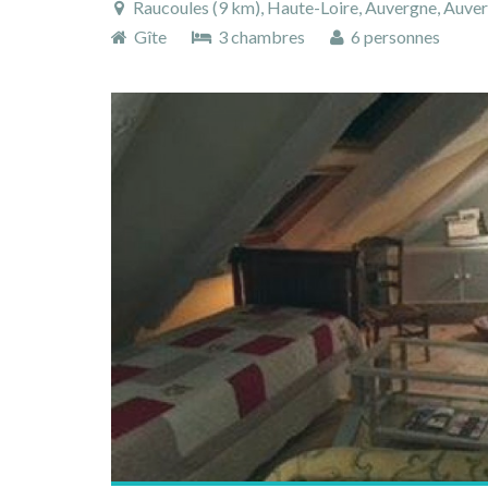
Raucoules (9 km), Haute-Loire, Auvergne, Auve
Gîte
3 chambres
6 personnes