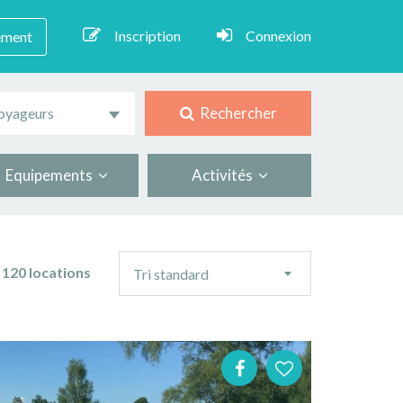
Inscription
Connexion
ement
Rechercher
oyageurs
Equipements
Activités
Ordre
120 locations
Tri standard
de
tri