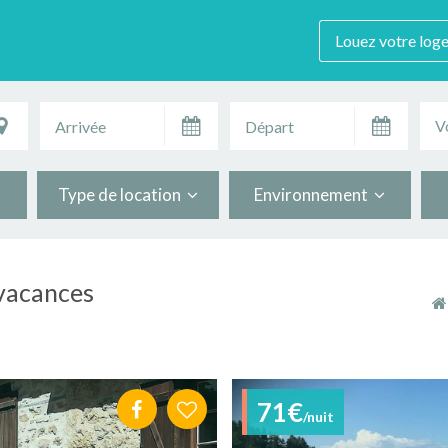
Louez votre log
V
Type de location
Environnement
 vacances
71€
/nuit