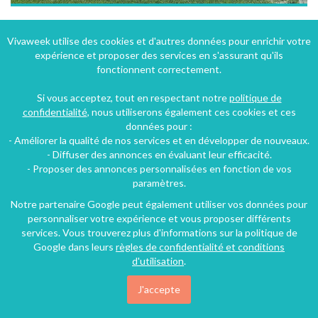
Le refuge des Garins au cœur du parc naturel régional du massif des Bauges
Vivaweek utilise des cookies et d'autres données pour enrichir votre
expérience et proposer des services en s'assurant qu'ils
Les Garins (14 km), Savoie, Rhône-Alpes, Auvergne-Rhône-Alpes, France
fonctionnent correctement.
Gîte
5 chambres
29 personnes
Si vous acceptez, tout en respectant notre
politique de
confidentialité
, nous utiliserons également ces cookies et ces
données pour :
99€
- Améliorer la qualité de nos services et en développer de nouveaux.
/nuit
- Diffuser des annonces en évaluant leur efficacité.
- Proposer des annonces personnalisées en fonction de vos
paramètres.
Notre partenaire Google peut également utiliser vos données pour
personnaliser votre expérience et vous proposer différents
services. Vous trouverez plus d'informations sur la politique de
Google dans leurs
règles de confidentialité et conditions
d'utilisation
.
J'accepte