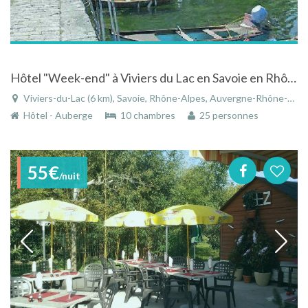
Hôtel "Week-end" à Viviers du Lac en Savoie en Rhône-Alpes les pieds dans l'eau
Viviers-du-Lac (6 km), Savoie, Rhône-Alpes, Auvergne-Rhône-Alpes, France
Hôtel - Auberge
10 chambres
25 personnes
55€
/nuit