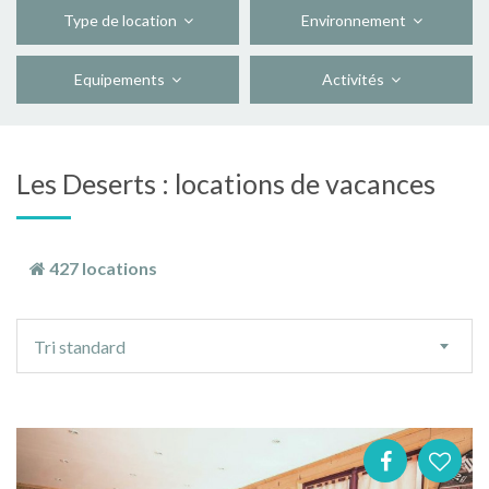
Type de location
Environnement
Equipements
Activités
Les Deserts : locations de vacances
427 locations
Ordre
Tri standard
de
tri