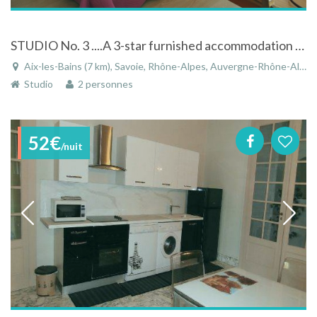
STUDIO No. 3 ....A 3-star furnished accommodation with gauranteed free parking
Aix-les-Bains (7 km), Savoie, Rhône-Alpes, Auvergne-Rhône-Alpes, France
Studio
2 personnes
52€
/nuit