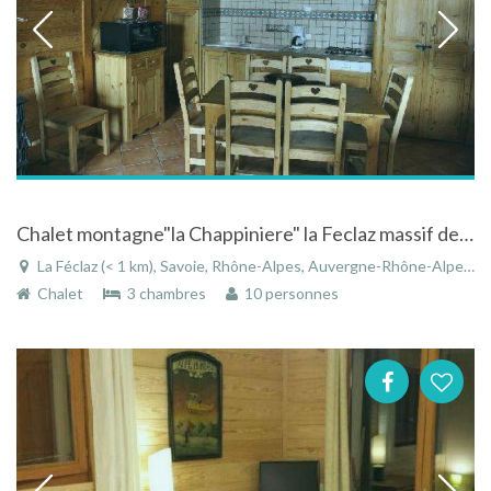
Chalet montagne"la Chappiniere" la Feclaz massif des bauges Savoie grand Revard piscine hamam
La Féclaz (< 1 km), Savoie, Rhône-Alpes, Auvergne-Rhône-Alpes, France
Chalet
3 chambres
10 personnes