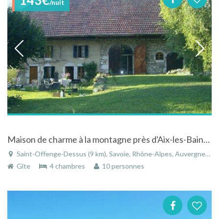
/nuit
Maison de charme à la montagne près d'Aix-les-Bains à Saint-Offenge-Dessus en Savoie dans les Alpes
Saint-Offenge-Dessus (9 km), Savoie, Rhône-Alpes, Auvergne-Rhône-Alpes, France
Gîte
4 chambres
10 personnes