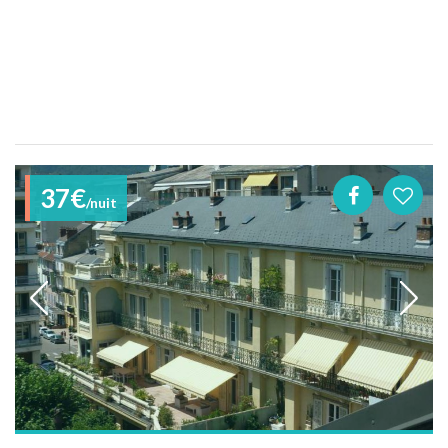
37€
/nuit