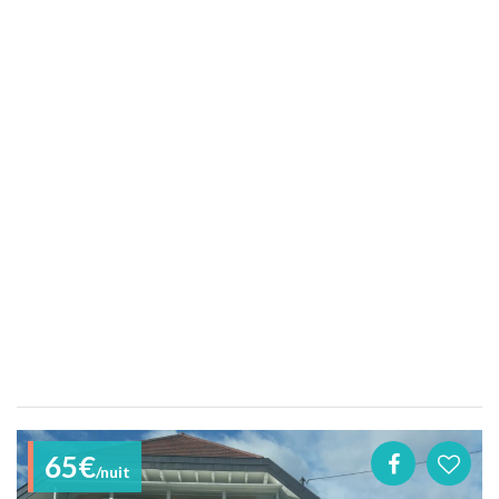
65€
/nuit