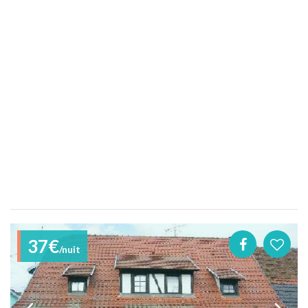
37€
/nuit