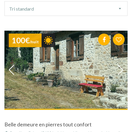
Ordre
Tri standard
de
tri
100€
/nuit
Belle demeure en pierres tout confort