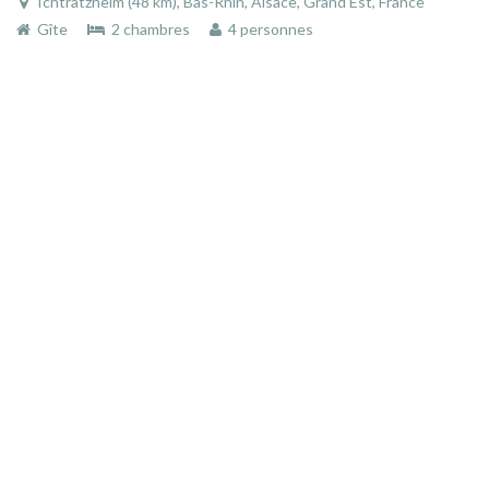
Ichtratzheim (48 km), Bas-Rhin, Alsace, Grand Est, France
Gîte
2 chambres
4 personnes