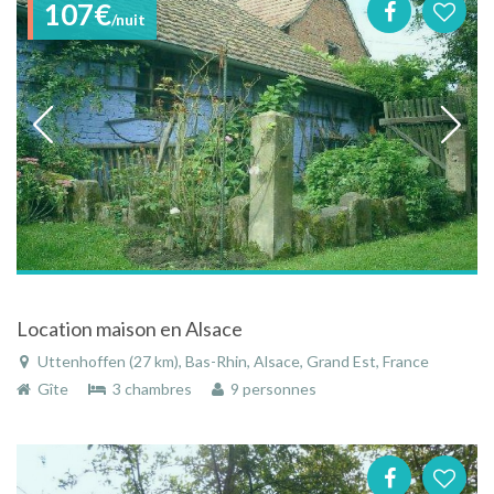
107€
/nuit
Location maison en Alsace
Uttenhoffen (27 km), Bas-Rhin, Alsace, Grand Est, France
Gîte
3 chambres
9 personnes