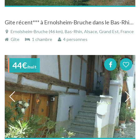
Gite récent*** à Ernolsheim-Bruche dans le Bas-Rhin en Alsace
Ernolsheim-Bruche (46 km), Bas-Rhin, Alsace, Grand Est, France
Gîte
1 chambre
4 personnes
44€
/nuit