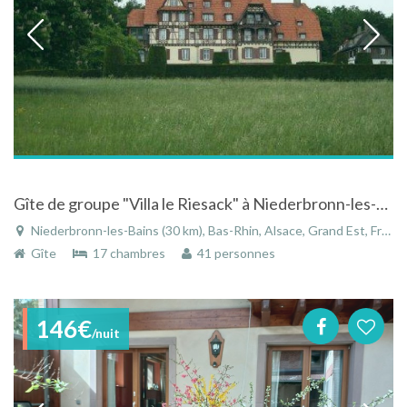
Gîte de groupe "Villa le Riesack" à Niederbronn-les-bains dans le Bas-Rhin en Alsace
Niederbronn-les-Bains (30 km), Bas-Rhin, Alsace, Grand Est, France
Gîte
17 chambres
41 personnes
146€
/nuit