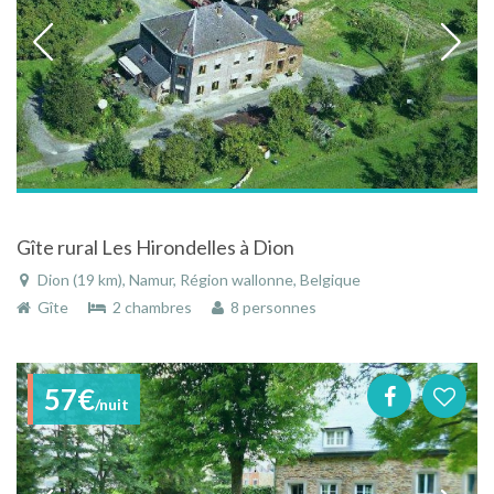
Gîte rural Les Hirondelles à Dion
Dion (19 km), Namur, Région wallonne, Belgique
Gîte
2 chambres
8 personnes
57€
/nuit