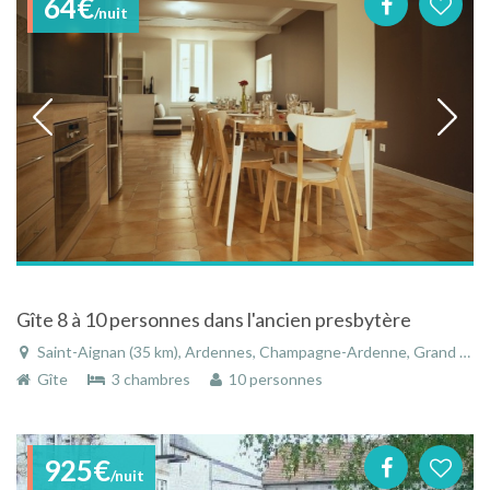
64€
/nuit
Gîte 8 à 10 personnes dans l'ancien presbytère
Saint-Aignan (35 km), Ardennes, Champagne-Ardenne, Grand Est, France
Gîte
3 chambres
10 personnes
925€
/nuit