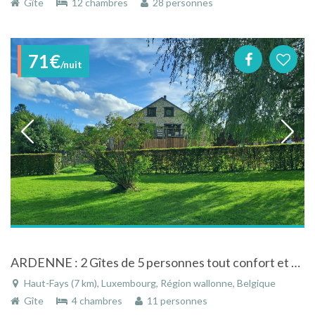
Gîte
12 chambres
28 personnes
71€
/nuit
ARDENNE : 2 Gîtes de 5 personnes tout confort et en pleine nature à Daverdisse
Haut-Fays (7 km), Luxembourg, Région wallonne, Belgique
Gîte
4 chambres
11 personnes