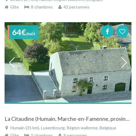
Gîte
8 chambres
42 personnes
64€
/nuit
La Citaudine (Humain, Marche-en-Famenne, province luxembourg Belgique )
Humain (35 km), Luxembourg, Région wallonne, Belgique
Gîte
5 chambres
9 personnes