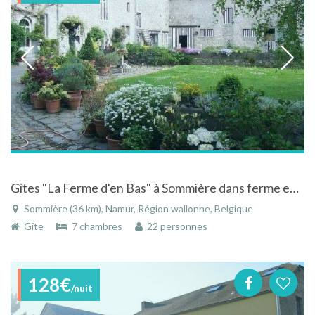
Gîtes "La Ferme d'en Bas" à Sommière dans ferme en carré, proche de Dinant et Maredsous
Sommière (36 km), Namur, Région wallonne, Belgique
Gîte
7 chambres
22 personnes
128€
/nuit