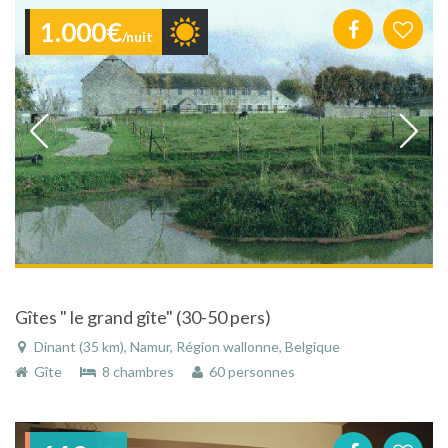
1.000€
/nuit
Gîtes " le grand gîte" (30-50 pers)
Dinant (35 km), Namur, Région wallonne, Belgique
Gîte
8 chambres
60 personnes