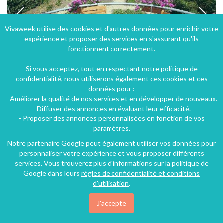
Vivaweek utilise des cookies et d'autres données pour enrichir votre
expérience et proposer des services en s'assurant qu'ils
fonctionnent correctement.
Si vous acceptez, tout en respectant notre
politique de
confidentialité
, nous utiliserons également ces cookies et ces
données pour :
- Améliorer la qualité de nos services et en développer de nouveaux.
Gîte en pierre "Li Vi Stauve" à Falaën - Vallée de la Molignée proche de Maredsous Dinant Meuse
- Diffuser des annonces en évaluant leur efficacité.
- Proposer des annonces personnalisées en fonction de vos
Falaen (38 km), Namur, Région wallonne, Belgique
paramètres.
Gîte
1 chambre
4 personnes
Notre partenaire Google peut également utiliser vos données pour
personnaliser votre expérience et vous proposer différents
services. Vous trouverez plus d'informations sur la politique de
Google dans leurs
règles de confidentialité et conditions
23€
/nuit
d'utilisation
.
J'accepte