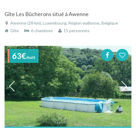
Gîte Les Bûcherons situé à Awenne
Awenne (28 km), Luxembourg, Région wallonne, Belgique
Gîte
6 chambres
15 personnes
63€
/nuit