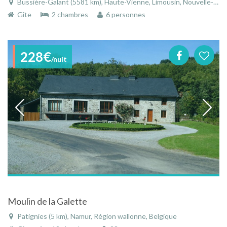
Bussière-Galant (5581 km), Haute-Vienne, Limousin, Nouvelle-Aquitaine, France
Gîte
2 chambres
6 personnes
228€
/nuit
Moulin de la Galette
Patignies (5 km), Namur, Région wallonne, Belgique