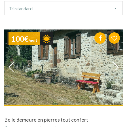
Ordre
Tri standard
de
tri
100€
/nuit
Belle demeure en pierres tout confort