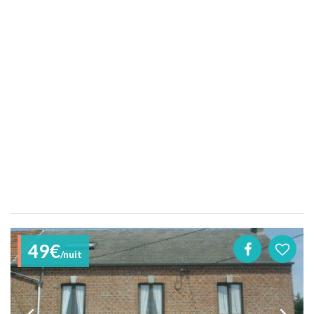
49€
/nuit