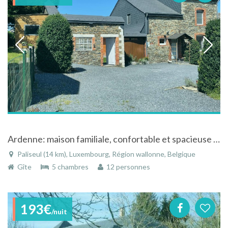
Ardenne: maison familiale, confortable et spacieuse (12 p) avec sauna infrarouge et bain à bulles
Paliseul (14 km), Luxembourg, Région wallonne, Belgique
Gîte
5 chambres
12 personnes
193€
/nuit