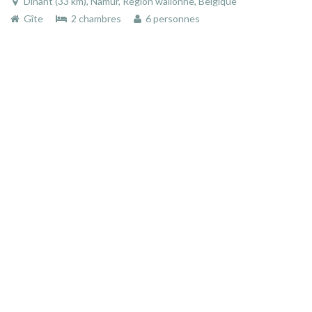
Dinant (33 km), Namur, Région wallonne, Belgique
Gîte
2 chambres
6 personnes