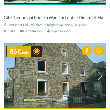
Gîte Tienne qui briole à Waulsort entre Dinant et Hastière
Waulsort (28 km), Namur, Région wallonne, Belgique
Gîte
3 chambres
9 personnes
86€
/nuit