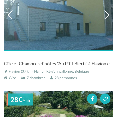
Gîte et Chambres d’hôtes "Au P'tit Bierti" à Flavion en Belgique
Flavion (37 km), Namur, Région wallonne, Belgique
Gîte
7 chambres
23 personnes
28€
/nuit