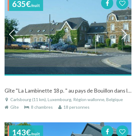
635€
/nuit
Gîte "La Lambinette 18 p. " au pays de Bouillon dans les Ardennes Belges
Carlsbourg (11 km), Luxembourg, Région wallonne, Belgique
Gîte
8 chambres
18 personnes
143€
/nuit