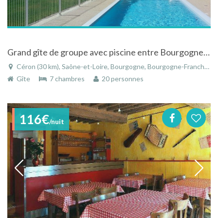
Grand gîte de groupe avec piscine entre Bourgogne du sud et Auvergne du nord, ni vis-à -vis ni voisinage
Céron (30 km), Saône-et-Loire, Bourgogne, Bourgogne-Franche-Comté, France
Gîte
7 chambres
20 personnes
116€
/nuit