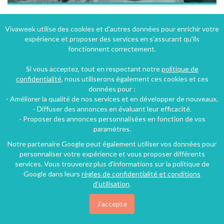
Chambres d'hôtes "Château Saint Vincent" dans un parc d'un hectare avec piscine
Vivaweek utilise des cookies et d'autres données pour enrichir votre
expérience et proposer des services en s'assurant qu'ils
Régnié-Durette (30 km), Rhône, Rhône-Alpes, Auvergne-Rhône-Alpes, France
fonctionnent correctement.
Chambre d'hôtes
2 chambres
6 personnes
Si vous acceptez, tout en respectant notre
politique de
confidentialité
, nous utiliserons également ces cookies et ces
données pour :
224€
- Améliorer la qualité de nos services et en développer de nouveaux.
/nuit
- Diffuser des annonces en évaluant leur efficacité.
- Proposer des annonces personnalisées en fonction de vos
paramètres.
Notre partenaire Google peut également utiliser vos données pour
personnaliser votre expérience et vous proposer différents
services. Vous trouverez plus d'informations sur la politique de
Google dans leurs
règles de confidentialité et conditions
d'utilisation
.
J'accepte