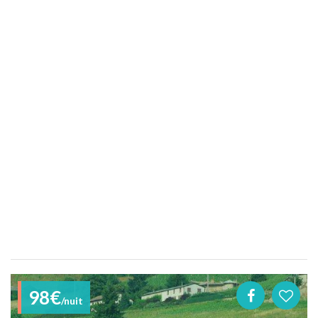
98€
/nuit