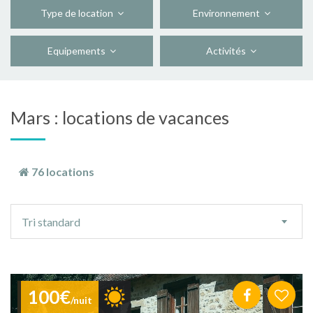
Type de location
Environnement
Equipements
Activités
Mars : locations de vacances
76 locations
Ordre
Tri standard
de
tri
100€
/nuit