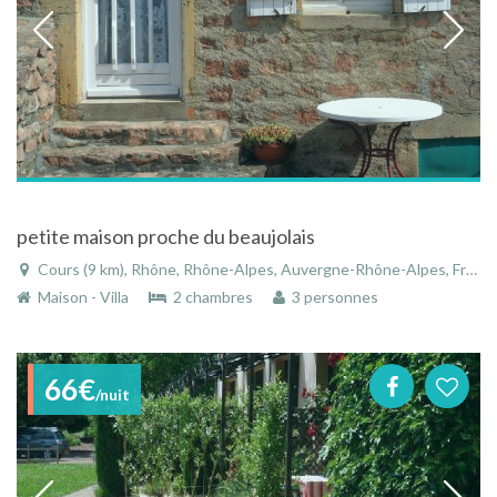
petite maison proche du beaujolais
Cours (9 km), Rhône, Rhône-Alpes, Auvergne-Rhône-Alpes, France
Maison - Villa
2 chambres
3 personnes
66€
/nuit