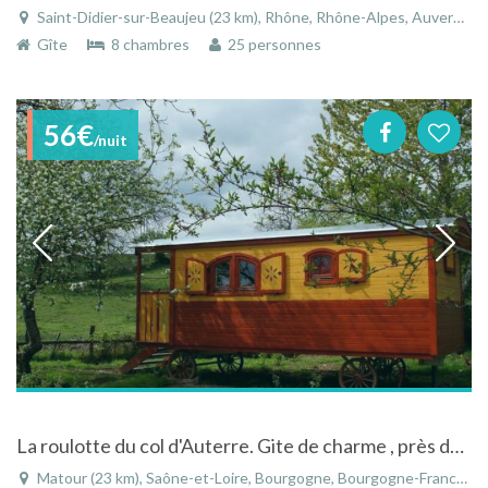
Saint-Didier-sur-Beaujeu (23 km), Rhône, Rhône-Alpes, Auvergne-Rhône-Alpes, France
Gîte
8 chambres
25 personnes
56€
/nuit
La roulotte du col d'Auterre. Gite de charme , près de Cluny, Bourgogne du Sud.
Matour (23 km), Saône-et-Loire, Bourgogne, Bourgogne-Franche-Comté, France