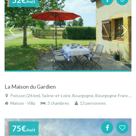
/nuit
La Maison du Gardien
Poisson (26 km), Saône-et-Loire, Bourgogne, Bourgogne-Franche-Comté, France
Maison - Villa
3 chambres
13 personnes
75€
/nuit