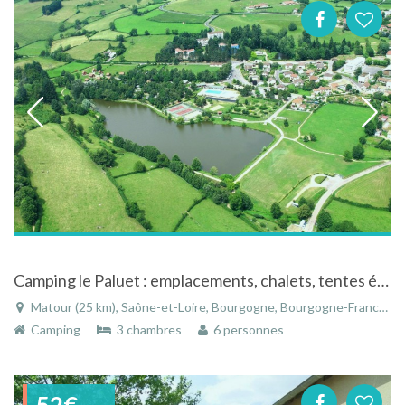
Camping le Paluet : emplacements, chalets, tentes équipées...
Matour (25 km), Saône-et-Loire, Bourgogne, Bourgogne-Franche-Comté, France
Camping
3 chambres
6 personnes
52€