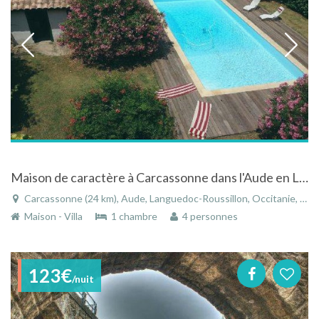
Maison de caractère à Carcassonne dans l'Aude en Languedoc-Roussillon au pied de la cité
Carcassonne (24 km), Aude, Languedoc-Roussillon, Occitanie, France
Maison - Villa
1 chambre
4 personnes
123€
/nuit