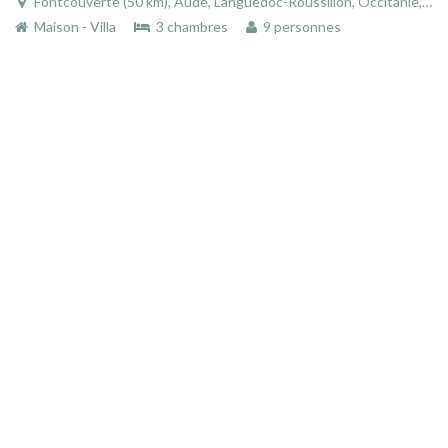
Fontcouverte (50 km), Aude, Languedoc-Roussillon, Occitanie, France
Maison - Villa
3 chambres
9 personnes