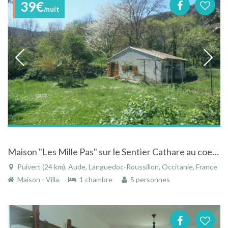
39€
/nuit
Maison "Les Mille Pas" sur le Sentier Cathare au coeur de la région de Puivert
Puivert (24 km), Aude, Languedoc-Roussillon, Occitanie, France
Maison - Villa
1 chambre
5 personnes