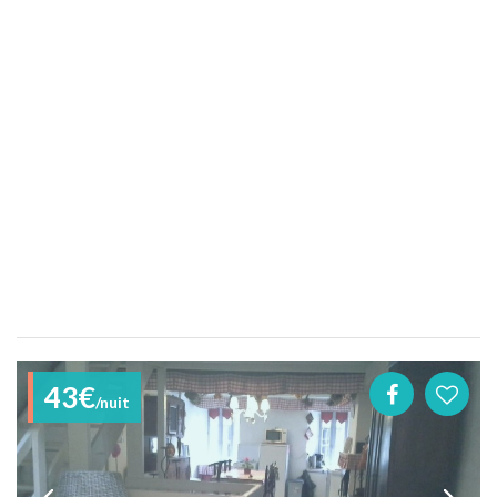
43€
/nuit