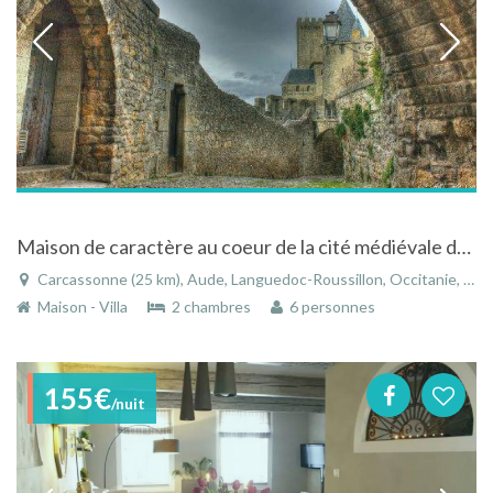
Maison de caractère au coeur de la cité médiévale de Carcassonne dans le Languedoc-Roussillon
Carcassonne (25 km), Aude, Languedoc-Roussillon, Occitanie, France
Maison - Villa
2 chambres
6 personnes
155€
/nuit