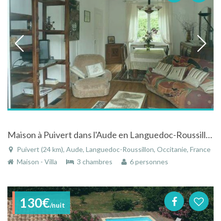
Maison à Puivert dans l'Aude en Languedoc-Roussillon au coeur du pays Cathare
Puivert (24 km), Aude, Languedoc-Roussillon, Occitanie, France
Maison - Villa
3 chambres
6 personnes
130€
/nuit