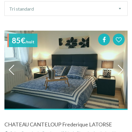
Ordre
Tri standard
de
tri
85€
/nuit
CHATEAU CANTELOUP Frederique LATORSE