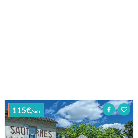
115€
/nuit