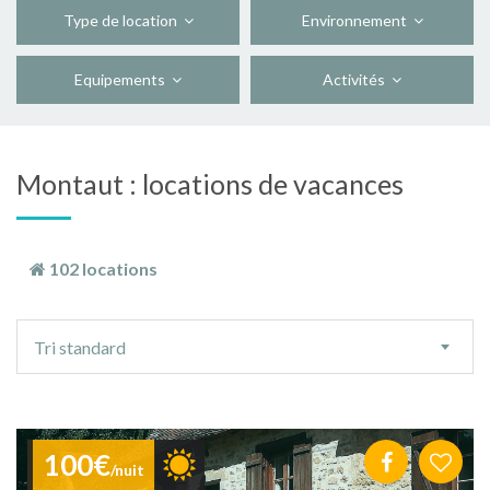
Type de location
Environnement
Equipements
Activités
Montaut : locations de vacances
102 locations
Ordre
Tri standard
de
tri
100€
/nuit