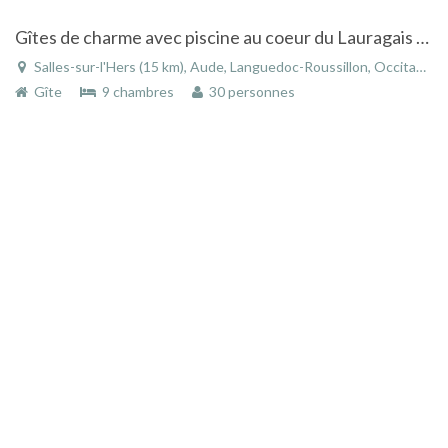
Gîtes de charme avec piscine au coeur du Lauragais à Salles-sur-L'Hers dans le Languedoc-Roussillon
Salles-sur-l'Hers (15 km), Aude, Languedoc-Roussillon, Occitanie, France
Gîte
9 chambres
30 personnes