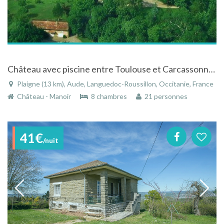
Château avec piscine entre Toulouse et Carcassonne à Plaigne
Plaigne (13 km), Aude, Languedoc-Roussillon, Occitanie, France
Château - Manoir
8 chambres
21 personnes
41€
/nuit