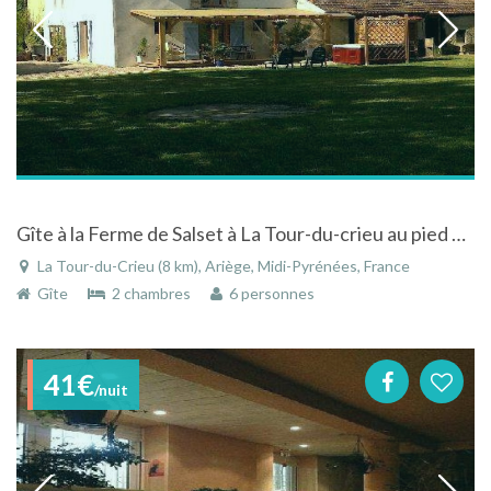
Gîte à la Ferme de Salset à La Tour-du-crieu au pied des pyrénées ariegoises avec spa
La Tour-du-Crieu (8 km), Ariège, Midi-Pyrénées, France
Gîte
2 chambres
6 personnes
41€
/nuit