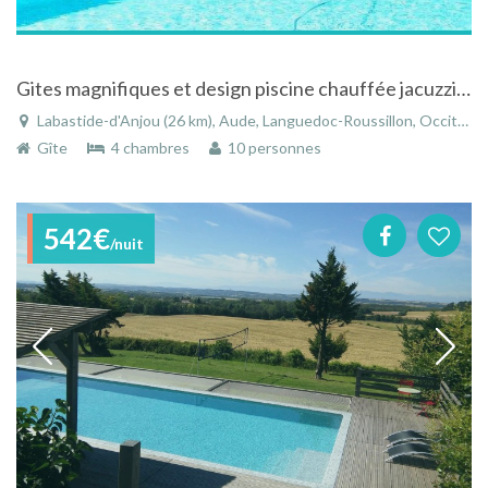
Gites magnifiques et design piscine chauffée jacuzzi privatif à Labastide-d'Anjou près canal midi
Labastide-d'Anjou (26 km), Aude, Languedoc-Roussillon, Occitanie, France
Gîte
4 chambres
10 personnes
542€
/nuit