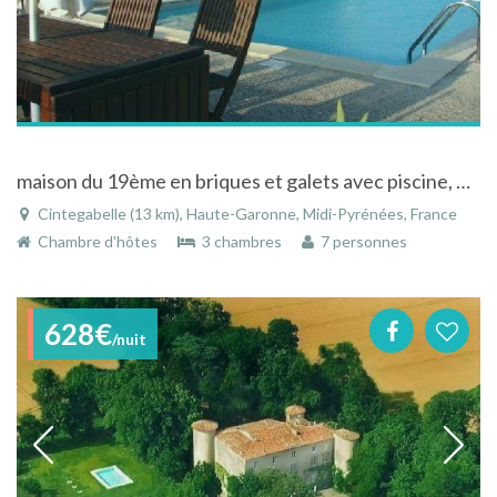
maison du 19ème en briques et galets avec piscine, élevage de chevaux et vue sur les pyrénées
Cintegabelle (13 km), Haute-Garonne, Midi-Pyrénées, France
Chambre d'hôtes
3 chambres
7 personnes
628€
/nuit