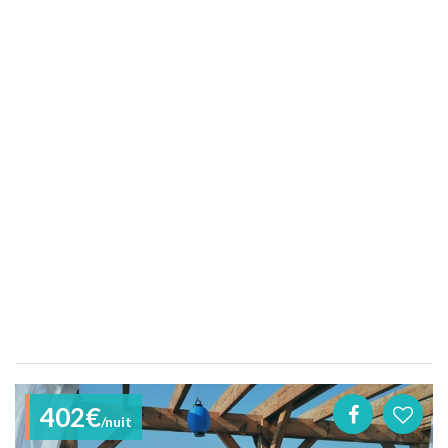
402€
/nuit