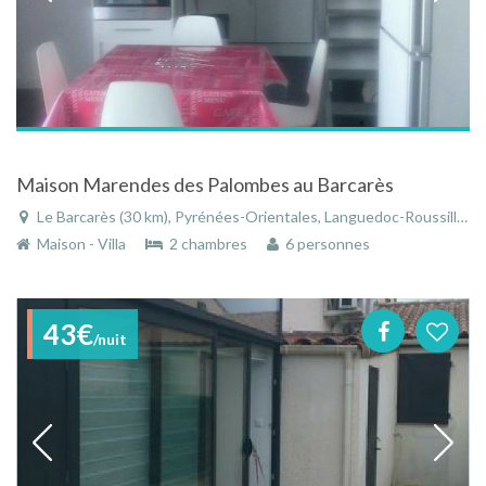
Maison Marendes des Palombes au Barcarès
Le Barcarès (30 km), Pyrénées-Orientales, Languedoc-Roussillon, Occitanie, France
Maison - Villa
2 chambres
6 personnes
43€
/nuit