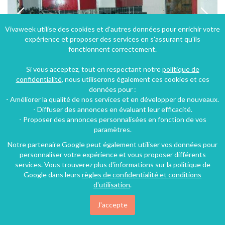
Vivaweek utilise des cookies et d'autres données pour enrichir votre
expérience et proposer des services en s'assurant qu'ils
fonctionnent correctement.
Si vous acceptez, tout en respectant notre
politique de
confidentialité
, nous utiliserons également ces cookies et ces
données pour :
- Améliorer la qualité de nos services et en développer de nouveaux.
Pied à terre à coté de toutes les commodités : à 300 m de la plage
- Diffuser des annonces en évaluant leur efficacité.
- Proposer des annonces personnalisées en fonction de vos
Port-la-Nouvelle (43 km), Aude, Languedoc-Roussillon, Occitanie, France
paramètres.
Maison - Villa
1 chambre
6 personnes
Notre partenaire Google peut également utiliser vos données pour
personnaliser votre expérience et vous proposer différents
services. Vous trouverez plus d'informations sur la politique de
Google dans leurs
règles de confidentialité et conditions
55€
/nuit
d'utilisation
.
J'accepte