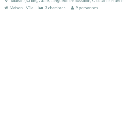
Talairan (33 km), Aude, Languedoc-Roussillon, Occitanie, France
Maison - Villa
3 chambres
9 personnes