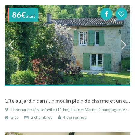
86€
/nuit
Gîte au jardin dans un moulin plein de charme et un environnement magnifique
Thonnance-lès-Joinville (11 km), Haute-Marne, Champagne-Ardenne, Grand Est, France
Gîte
2 chambres
4 personnes