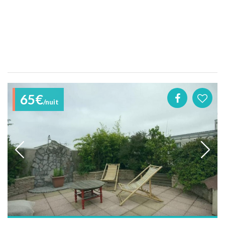
65€
/nuit