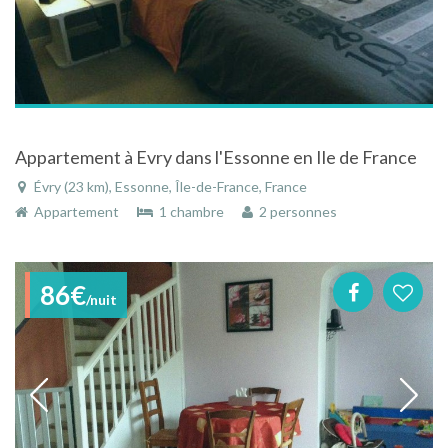
Appartement à Evry dans l'Essonne en Ile de France
Évry (23 km), Essonne, Île-de-France, France
Appartement
1 chambre
2 personnes
86€
/nuit