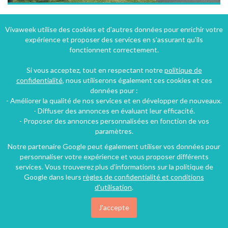
Gîte à Boisemont dans le Val d'Oise en Île-de-France
Vivaweek utilise des cookies et d'autres données pour enrichir votre
expérience et proposer des services en s'assurant qu'ils
Boisemont (32 km), Val-d'Oise, Île-de-France, France
fonctionnent correctement.
Gîte
3 chambres
6 personnes
Si vous acceptez, tout en respectant notre
politique de
confidentialité
, nous utiliserons également ces cookies et ces
données pour :
140€
- Améliorer la qualité de nos services et en développer de nouveaux.
/nuit
- Diffuser des annonces en évaluant leur efficacité.
- Proposer des annonces personnalisées en fonction de vos
paramètres.
Notre partenaire Google peut également utiliser vos données pour
personnaliser votre expérience et vous proposer différents
services. Vous trouverez plus d'informations sur la politique de
Google dans leurs
règles de confidentialité et conditions
d'utilisation
.
J'accepte