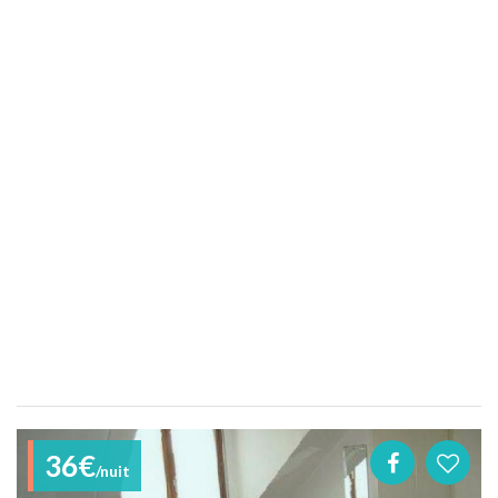
36€
/nuit