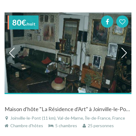
80€
/nuit
Maison d'hôte "La Résidence d'Art" à Joinville-le-Pont près de Paris en Ile-de-France
Joinville-le-Pont (11 km), Val-de-Marne, Île-de-France, France
Chambre d'hôtes
5 chambres
25 personnes