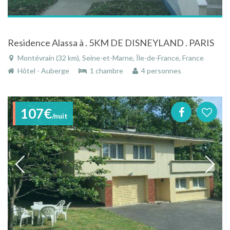
Residence Alassa à . 5KM DE DISNEYLAND . PARIS
Montévrain (32 km), Seine-et-Marne, Île-de-France, France
Hôtel - Auberge
1 chambre
4 personnes
107€
/nuit