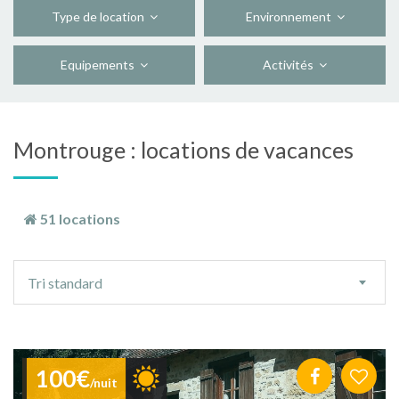
Type de location
Environnement
Equipements
Activités
Montrouge : locations de vacances
51 locations
Ordre
Tri standard
de
tri
100€
/nuit