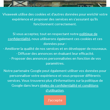
Vivaweek utilise des cookies et d'autres données pour enrichir votre
expérience et proposer des services en s'assurant qu'ils
fonctionnent correctement.
Si vous acceptez, tout en respectant notre
politique de
confidentialité
, nous utiliserons également ces cookies et ces
données pour :
- Améliorer la qualité de nos services et en développer de nouveaux.
Maison de famille au coeur des Jardins du Manoir d'Eyrignac en Dordogne
- Diffuser des annonces en évaluant leur efficacité.
- Proposer des annonces personnalisées en fonction de vos
Salignac-Eyvigues (38 km), Dordogne, Aquitaine, Nouvelle-Aquitaine, France
paramètres.
Maison - Villa
4 chambres
8 personnes
Notre partenaire Google peut également utiliser vos données pour
personnaliser votre expérience et vous proposer différents
services. Vous trouverez plus d'informations sur la politique de
Google dans leurs
règles de confidentialité et conditions
d'utilisation
.
J'accepte