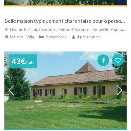
Belle maison typiquement charentaise pour 6 personnes à Fleurac
Fleurac (27 km), Charente, Poitou-Charentes, Nouvelle-Aquitaine, France
Maison - Villa
2 chambres
4 personnes
43€
/nuit