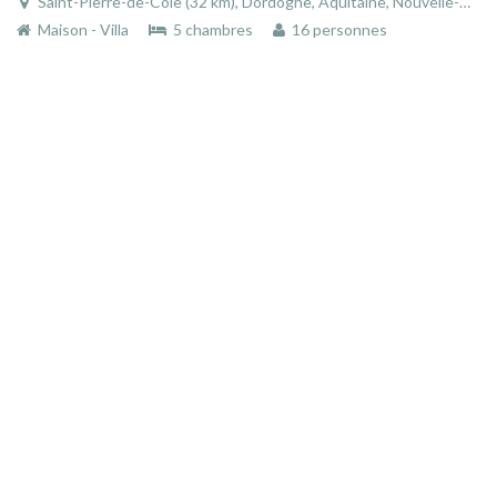
Saint-Pierre-de-Côle (32 km), Dordogne, Aquitaine, Nouvelle-Aquitaine, France
Maison - Villa
5 chambres
16 personnes