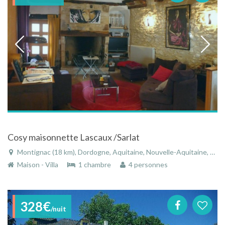
Cosy maisonnette Lascaux /Sarlat
Montignac (18 km), Dordogne, Aquitaine, Nouvelle-Aquitaine, France
Maison - Villa
1 chambre
4 personnes
328€
/nuit