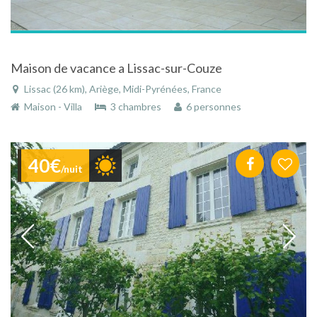
Maison de vacance a Lissac-sur-Couze
Lissac (26 km), Ariège, Midi-Pyrénées, France
Maison - Villa
3 chambres
6 personnes
40€
/nuit