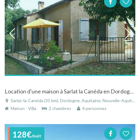
Location d'une maison à Sarlat la Canéda en Dordogne en Périgord Noir
Sarlat-la-Canéda (35 km), Dordogne, Aquitaine, Nouvelle-Aquitaine, France
Maison - Villa
2 chambres
4 personnes
128€
/nuit