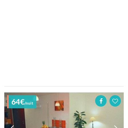
64€
/nuit