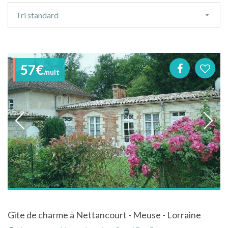
Ordre
Tri standard
de
tri
57€
/nuit
Gite de charme à Nettancourt - Meuse - Lorraine