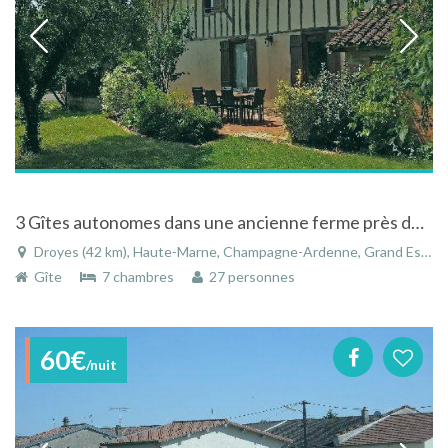
3 Gîtes autonomes dans une ancienne ferme près du lac à Droyes en Haute-Marne en Champagne-Ardenne
Droyes (42 km), Haute-Marne, Champagne-Ardenne, Grand Est, France
Gîte
7 chambres
27 personnes
60€
/nuit