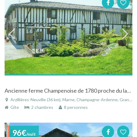
Ancienne ferme Champenoise de 1780 proche du lac du Der
Arzillières-Neuville (36 km), Marne, Champagne-Ardenne, Grand Est, France
Gîte
2 chambres
8 personnes
96€
/nuit