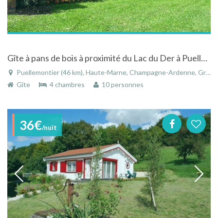
Gîte à pans de bois à proximité du Lac du Der à Puellemontier en Champagne-Ardenne
Puellemontier (46 km), Haute-Marne, Champagne-Ardenne, Grand Est, France
Gîte
4 chambres
10 personnes
36€
/nuit