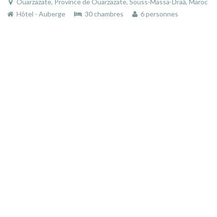
Ouarzazate, Province de Ouarzazate, Souss-Massa-Draâ, Maroc
Hôtel - Auberge
30 chambres
6 personnes