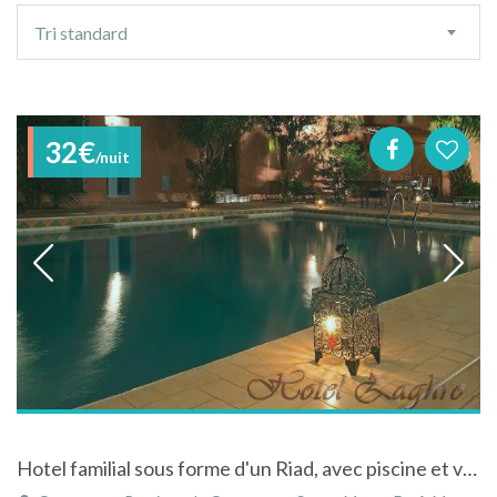
Ordre
Tri standard
de
tri
32€
/nuit
Hotel familial sous forme d'un Riad, avec piscine et vue sur l'anti-atlas, à Ouarzazate...