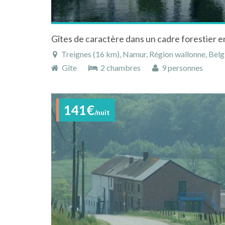
Treignes (16 km), Namur, Région wallonne, Belg
Gîte
2 chambres
9 personnes
141€
/nuit