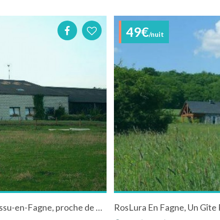
49€
/nuit
Gîte à la ferme "La Bergerie en Fagne" à Boussu-en-Fagne, proche de Couvin, Chimay et Mariembourg