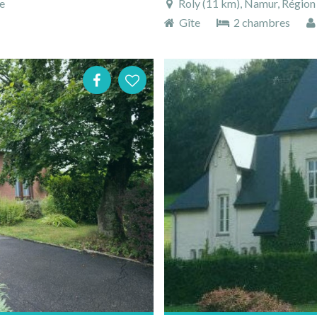
e
Roly (11 km), Namur, Région
Gîte
2 chambres