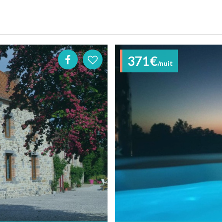
371€
/nuit