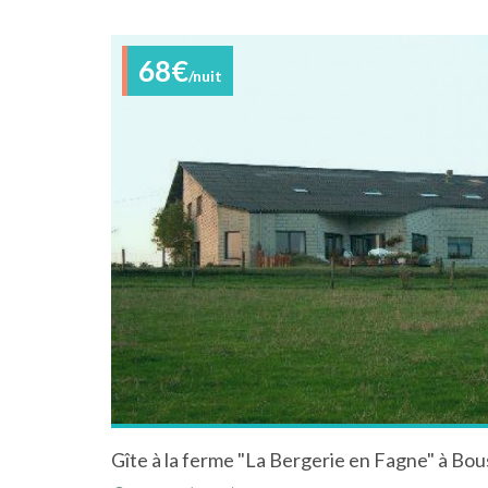
68€
/nuit