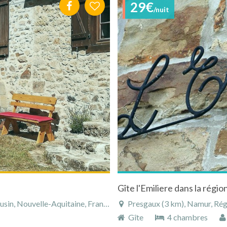
29€
/nuit
in, Nouvelle-Aquitaine, France
Presgaux (3 km), Namur, Rég
Gîte
4 chambres