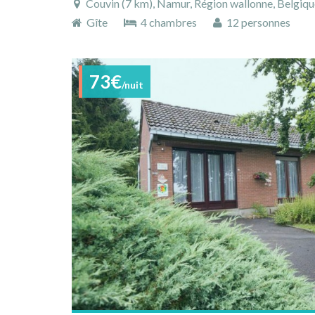
Couvin (7 km), Namur, Région wallonne, Belgiqu
Gîte
4 chambres
12 personnes
73€
/nuit