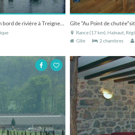
Gîtes de caractère dans un cadre forestier en bord de rivière à Treignes Viroinval
ique
Rance (17 km), Hainaut, Régi
Gîte
2 chambres