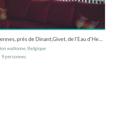
Gîte de charme situé en Ardennes, près de Dinant,Givet, de l'Eau d'Heure et de la Vallée du Viroin.
on wallonne, Belgique
9 personnes