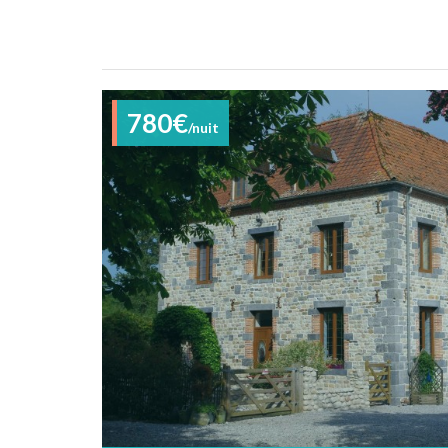
780€
/nuit