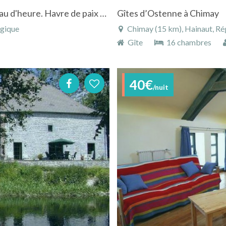
Gîte indépendant, région des Barrages de l'eau d'heure. Havre de paix sur 17a
Gîtes d’Ostenne à Chimay
lgique
Chimay (15 km), Hainaut, Ré
Gîte
16 chambres
40€
/nuit