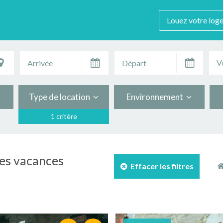
Louez votre log
V
Type de location
Environnement
1 critère
les vacances
Effacer les filtres