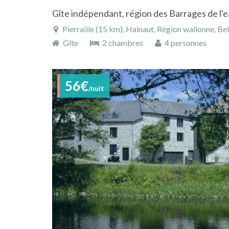
Pierraille (15 km), Hainaut, Région wallonne, Be
Gîte
2 chambres
4 personnes
56€
/nuit