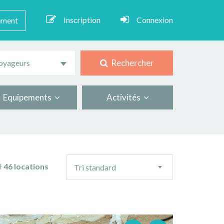
Inscription
Connexion
ement
Rechercher
oyageurs
Equipements
Activités
Ordre
46 locations
Tri standard
de
tri