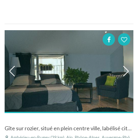
Gîte sur rozier, situé en plein centre ville, labélisé city break.
Ambérieu-en-Bugey (39 km), Ain, Rhône-Alpes, Auvergne-Rhône-Alpes, France