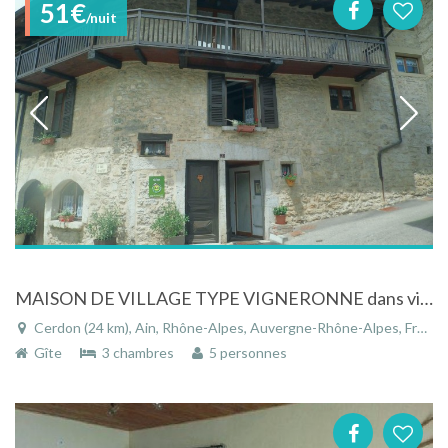
51€
/nuit
MAISON DE VILLAGE TYPE VIGNERONNE dans village calme
Cerdon (24 km), Ain, Rhône-Alpes, Auvergne-Rhône-Alpes, France
Gîte
3 chambres
5 personnes