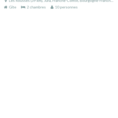
Les Rousses (39 km), Jura, Franche-Comté, Bourgogne-Franche-Comté, France
Gîte
2 chambres
10 personnes