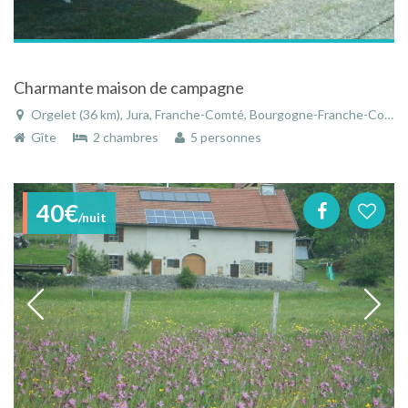
Charmante maison de campagne
Orgelet (36 km), Jura, Franche-Comté, Bourgogne-Franche-Comté, France
Gîte
2 chambres
5 personnes
40€
/nuit