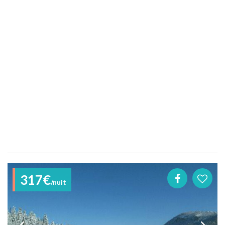
317€
/nuit