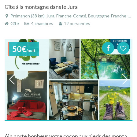
Gîte à la montagne dans le Jura
Prémanon (38 km), Jura, Franche-Comté, Bourgogne-Franche-Comté, France
Gîte
4 chambres
12 personnes
50€
/nuit
Ain porte bonheur votre cocon aux pieds des montagnes du Bugey