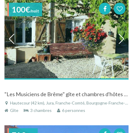
100€
/nuit
"Les Musiciens de Brême" gîte et chambres d'hôtes dans le Jura
Hautecour (42 km), Jura, Franche-Comté, Bourgogne-Franche-Comté, France
Gîte
3 chambres
6 personnes