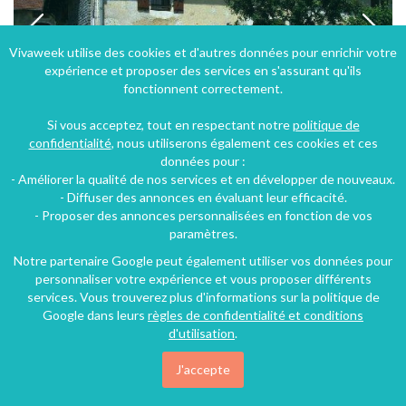
Vivaweek utilise des cookies et d'autres données pour enrichir votre
expérience et proposer des services en s'assurant qu'ils
fonctionnent correctement.
Si vous acceptez, tout en respectant notre
politique de
confidentialité
, nous utiliserons également ces cookies et ces
données pour :
- Améliorer la qualité de nos services et en développer de nouveaux.
Gîte "4 étoiles" Parc Naturel du Haut-Jura, ski de fond, raquettes à neige, lacs et cascades.
- Diffuser des annonces en évaluant leur efficacité.
- Proposer des annonces personnalisées en fonction de vos
Saint-Pierre (45 km), Jura, Franche-Comté, Bourgogne-Franche-Comté, France
paramètres.
Gîte
2 chambres
5 personnes
Notre partenaire Google peut également utiliser vos données pour
personnaliser votre expérience et vous proposer différents
services. Vous trouverez plus d'informations sur la politique de
Google dans leurs
règles de confidentialité et conditions
40€
/nuit
d'utilisation
.
J'accepte