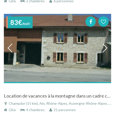
Gîte
2 chambres
6 personnes
83€
/nuit
Location de vacances à la montagne dans un cadre champêtre à Champdor dans l'Ain
Champdor (15 km), Ain, Rhône-Alpes, Auvergne-Rhône-Alpes, France
Gîte
4 chambres
21 personnes