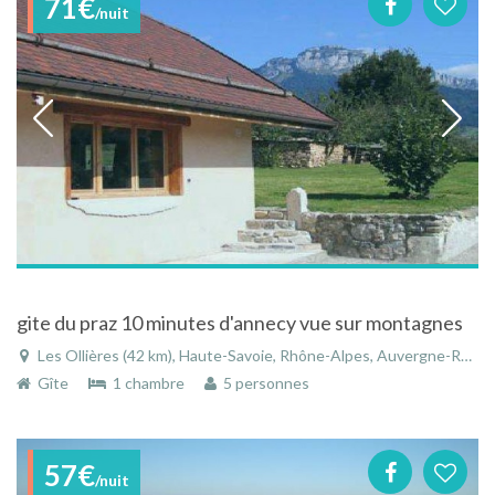
71€
/nuit
gite du praz 10 minutes d'annecy vue sur montagnes
Les Ollières (42 km), Haute-Savoie, Rhône-Alpes, Auvergne-Rhône-Alpes, France
Gîte
1 chambre
5 personnes
57€
/nuit