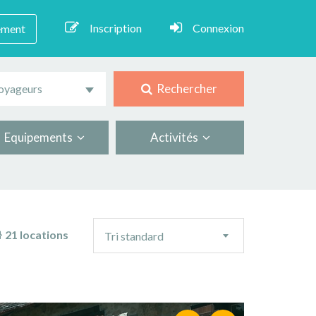
Inscription
Connexion
ement
Rechercher
oyageurs
Equipements
Activités
Ordre
21 locations
Tri standard
de
tri