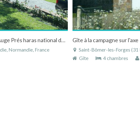
maison de vacances entre Perche et Pays d'Auge Prés haras national du pin
die, Normandie, France
Saint-Bômer-les-Forges (31
Gîte
4 chambres