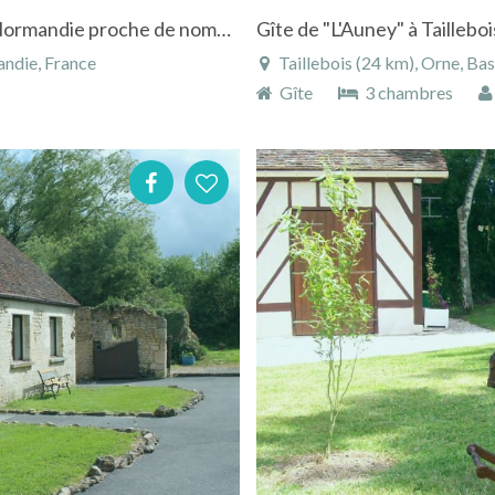
Gîte "Le Relais d'Opale" à Durcet en Basse-Normandie proche de nombreux chemins de randonnées
ndie, France
Taillebois (24 km), Orne, B
Gîte
3 chambres