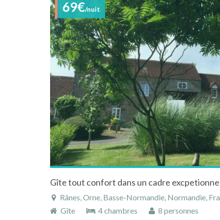
69€
/nuit
Gîte tout confort dans un cadre excpetionne
Rânes, Orne, Basse-Normandie, Normandie, Fr
Gîte
4 chambres
8 personnes