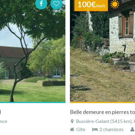
100€
/nuit
l
Belle demeure en pierres to
ance
Bussière-Galant (5415 km), H
Gîte
2 chambres