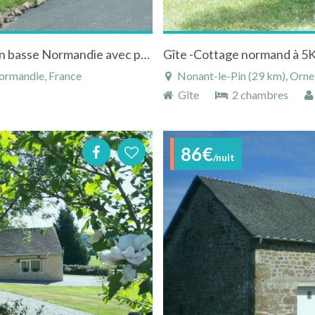
Gîtes du Domaine de la Hamberie )à falaise en basse Normandie avec piscine et accès handicapé
Gîte -Cottage normand à 5
ormandie, France
Nonant-le-Pin (29 km), Orn
Gîte
2 chambres
86€
/nuit