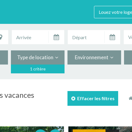
Louez votre log
V
Type de location
Environnement
1 critère
es vacances
Effacer les filtres