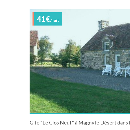
41€
/nuit
Gite "Le Clos Neuf" à Magny le Désert dans