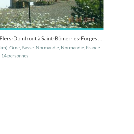
Gîte à la campagne sur l'axe Flers-Domfront à Saint-Bômer-les-Forges en Normandie
 km), Orne, Basse-Normandie, Normandie, France
14 personnes