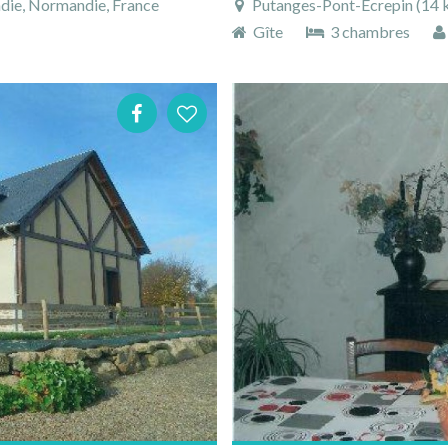
die, Normandie, France
Putanges-Pont-Écrepin (14 
Gîte
3 chambres