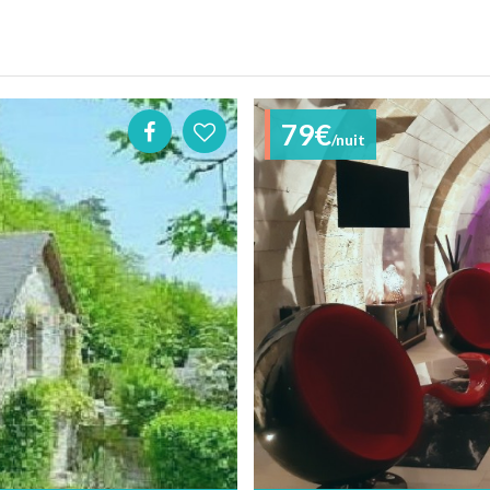
79€
/nuit