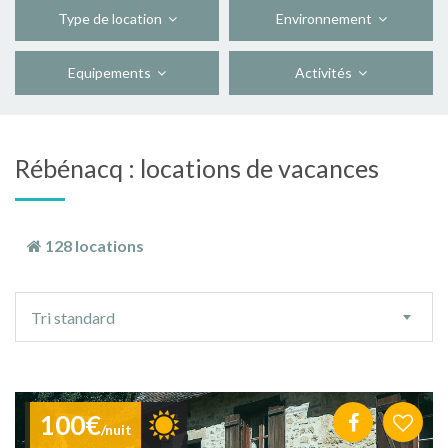
Type de location
Environnement
Equipements
Activités
Rébénacq : locations de vacances
128 locations
Ordre
Tri standard
de
tri
100€
/nuit