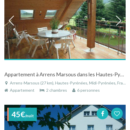
Appartement à Arrens Marsous dans les Hautes-Pyrénées - Midi-Pyrénées au porte du parc national
Arrens-Marsous (27 km), Hautes-Pyrénées, Midi-Pyrénées, France
Appartement
2 chambres
6 personnes
45€
/nuit