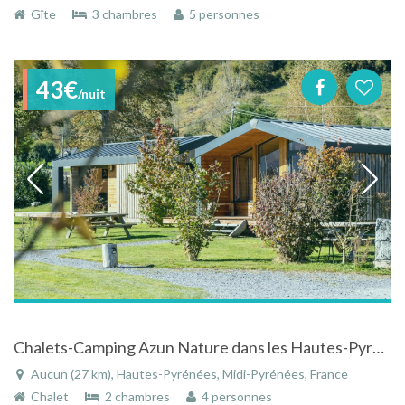
Gîte
3 chambres
5 personnes
43€
/nuit
Chalets-Camping Azun Nature dans les Hautes-Pyrénées à AUCUN
Aucun (27 km), Hautes-Pyrénées, Midi-Pyrénées, France
Chalet
2 chambres
4 personnes