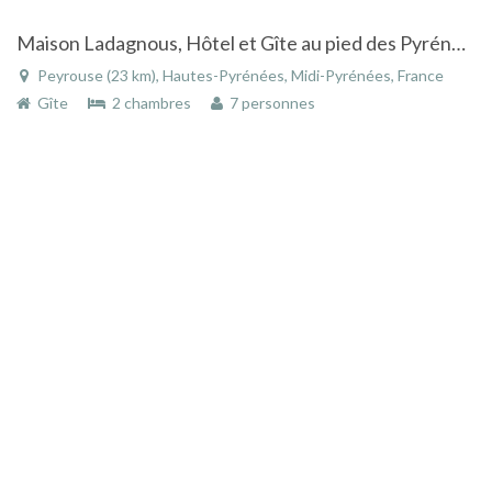
Maison Ladagnous, Hôtel et Gîte au pied des Pyrénées, à 5kms de Lourdes
Peyrouse (23 km), Hautes-Pyrénées, Midi-Pyrénées, France
Gîte
2 chambres
7 personnes