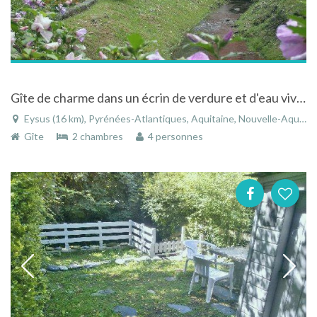
Gîte de charme dans un écrin de verdure et d'eau vive à Eysus - Pyrénées-Atlantiques - Aquitaine
Eysus (16 km), Pyrénées-Atlantiques, Aquitaine, Nouvelle-Aquitaine, France
Gîte
2 chambres
4 personnes