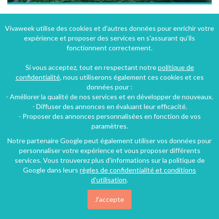
Gîte de l'isard à Ayzac-Ost dans les Hautes-Pyrénées à 15 km de Lourdes
Vivaweek utilise des cookies et d'autres données pour enrichir votre
expérience et proposer des services en s'assurant qu'ils
Ayzac-Ost (29 km), Hautes-Pyrénées, Midi-Pyrénées, France
fonctionnent correctement.
Gîte
2 chambres
6 personnes
Si vous acceptez, tout en respectant notre
politique de
confidentialité
, nous utiliserons également ces cookies et ces
données pour :
215€
- Améliorer la qualité de nos services et en développer de nouveaux.
/nuit
- Diffuser des annonces en évaluant leur efficacité.
- Proposer des annonces personnalisées en fonction de vos
paramètres.
Notre partenaire Google peut également utiliser vos données pour
personnaliser votre expérience et vous proposer différents
services. Vous trouverez plus d'informations sur la politique de
Google dans leurs
règles de confidentialité et conditions
d'utilisation
.
J'accepte