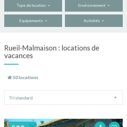
Type de location
Environnement
Equipements
Activités
Rueil-Malmaison : locations de
vacances
50 locations
Ordre
Tri standard
de
tri