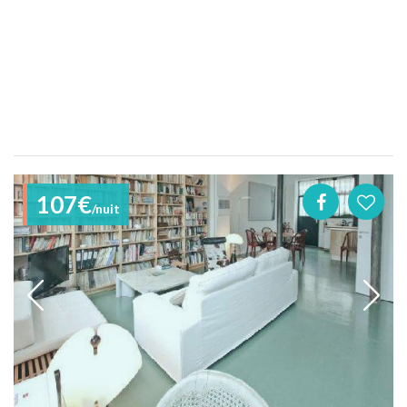
107€
/nuit