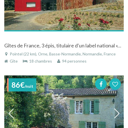
Gîtes de France, 3 épis, titulaire d'un label national «Tourisme & Handicap » MFR Pointel
Pointel (22 km), Orne, Basse-Normandie, Normandie, France
Gîte
18 chambres
94 personnes
86€
/nuit