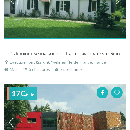
Très lumineuse maison de charme avec vue sur Seine à Evecquemont
Évecquemont (22 km), Yvelines, Île-de-France, France
Mas
5 chambres
7 personnes
17€
/nuit