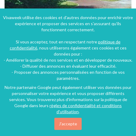
Vivaweek utilise des cookies et d'autres données pour enrichir votre
expérience et proposer des services en s'assurant qu'ils
Gite rural confortable près de Paris entre Versailles et Rambouillet à Auffargis dans les Yvelines
fonctionnent correctement.
Auffargis (29 km), Yvelines, Île-de-France, France
Si vous acceptez, tout en respectant notre
politique de
Gîte
2 chambres
4 personnes
confidentialité
, nous utiliserons également ces cookies et ces
données pour :
- Améliorer la qualité de nos services et en développer de nouveaux.
- Diffuser des annonces en évaluant leur efficacité.
- Proposer des annonces personnalisées en fonction de vos
paramètres.
Notre partenaire Google peut également utiliser vos données pour
personnaliser votre expérience et vous proposer différents
services. Vous trouverez plus d'informations sur la politique de
Google dans leurs
règles de confidentialité et conditions
d'utilisation
.
J'accepte