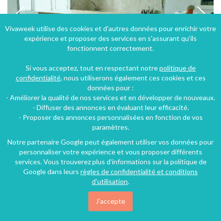
Vivaweek utilise des cookies et d'autres données pour enrichir votre
expérience et proposer des services en s'assurant qu'ils
fonctionnent correctement.
Si vous acceptez, tout en respectant notre
politique de
confidentialité
, nous utiliserons également ces cookies et ces
données pour :
- Améliorer la qualité de nos services et en développer de nouveaux.
Location appartement T2 à Marseille à dix minutes du port
- Diffuser des annonces en évaluant leur efficacité.
- Proposer des annonces personnalisées en fonction de vos
Marseille (29 km), Bouches-du-Rhône, Provence-Alpes-Côte d'Azur, France
paramètres.
Appartement
1 chambre
4 personnes
Notre partenaire Google peut également utiliser vos données pour
personnaliser votre expérience et vous proposer différents
services. Vous trouverez plus d'informations sur la politique de
137€
Google dans leurs
règles de confidentialité et conditions
/nuit
d'utilisation
.
J'accepte