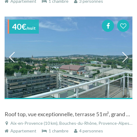
Appartement
1 chambre
3 personnes
40€
/nuit
Roof top, vue exceptionnelle, terrasse 51 m², grand 2 pièces + piscine, WiFi,
Aix-en-Provence (10 km), Bouches-du-Rhône, Provence-Alpes-Côte d'Azur, France
Appartement
1 chambre
4 personnes