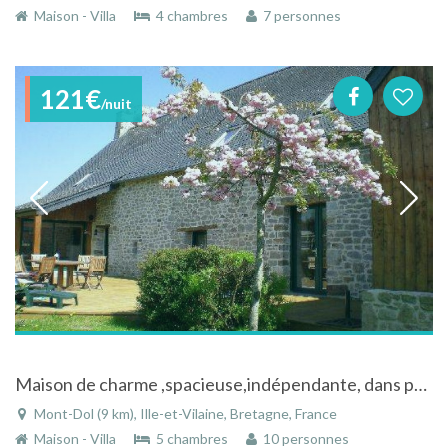
Maison - Villa
4 chambres
7 personnes
121€
/nuit
Maison de charme ,spacieuse,indépendante, dans parc arboré, près de la mer en Bretagne
Mont-Dol (9 km), Ille-et-Vilaine, Bretagne, France
Maison - Villa
5 chambres
10 personnes