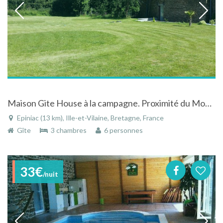
Maison Gite House à la campagne. Proximité du Mont St Michel, Cancale, St Malo.
Epiniac (13 km), Ille-et-Vilaine, Bretagne, France
Gîte
3 chambres
6 personnes
33€
/nuit