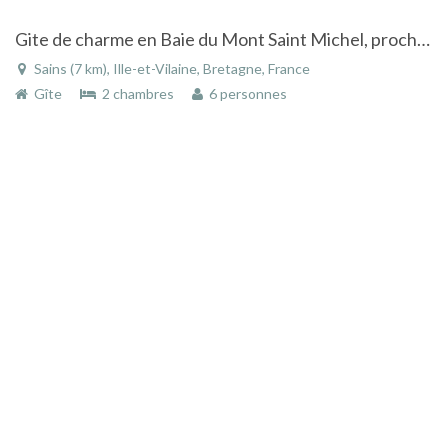
Gite de charme en Baie du Mont Saint Michel, proche Saint Malo et Cancale
Sains (7 km), Ille-et-Vilaine, Bretagne, France
Gîte
2 chambres
6 personnes