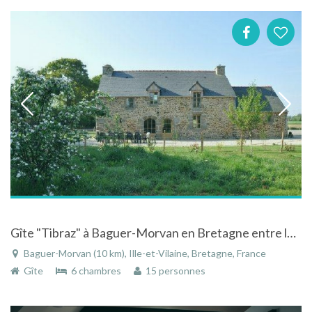
Gîte "Tibraz" à Baguer-Morvan en Bretagne entre le Mont-Saint-Michel et Saint-Malo
Baguer-Morvan (10 km), Ille-et-Vilaine, Bretagne, France
Gîte
6 chambres
15 personnes