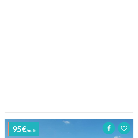
95€
/nuit