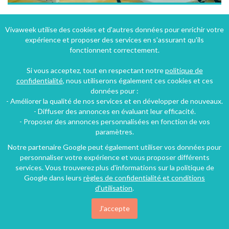
Camping authentique idéalement situé entre Saint-Malo et le Mont-Saint-Michel
Vivaweek utilise des cookies et d'autres données pour enrichir votre
expérience et proposer des services en s'assurant qu'ils
Saint-Benoît-des-Ondes (15 km), Ille-et-Vilaine, Bretagne, France
fonctionnent correctement.
Bungalow - Mobilhome
1 chambre
2 personnes
Si vous acceptez, tout en respectant notre
politique de
confidentialité
, nous utiliserons également ces cookies et ces
données pour :
26€
- Améliorer la qualité de nos services et en développer de nouveaux.
/nuit
- Diffuser des annonces en évaluant leur efficacité.
- Proposer des annonces personnalisées en fonction de vos
paramètres.
Notre partenaire Google peut également utiliser vos données pour
personnaliser votre expérience et vous proposer différents
services. Vous trouverez plus d'informations sur la politique de
Google dans leurs
règles de confidentialité et conditions
d'utilisation
.
J'accepte