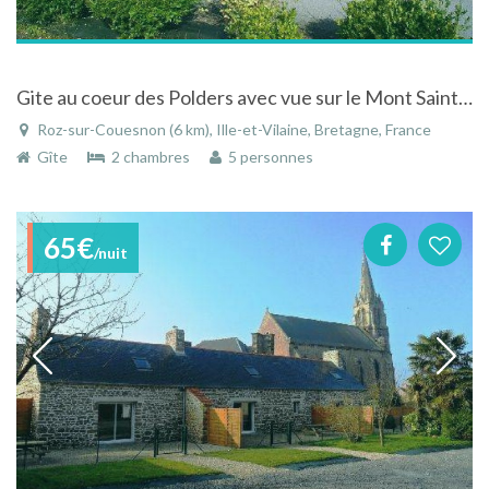
Gite au coeur des Polders avec vue sur le Mont Saint Michel depuis la fenêtre, proche de Saint Malo
Roz-sur-Couesnon (6 km), Ille-et-Vilaine, Bretagne, France
Gîte
2 chambres
5 personnes
65€
/nuit