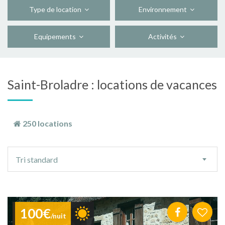
Type de location
Environnement
Equipements
Activités
Saint-Broladre : locations de vacances
250 locations
Ordre
Tri standard
de
tri
100€
/nuit