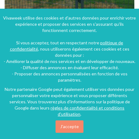
Vivaweek utilise des cookies et d'autres données pour enrichir votre
expérience et proposer des services en s'assurant qu'ils
Entre le zoo de Beauval et le Château Chambord studio en campagne pour 2 pers.
fonctionnent correctement.
Cormeray (18 km), Loir-et-Cher, Centre, France
Si vous acceptez, tout en respectant notre
politique de
Gîte
2 personnes
confidentialité
, nous utiliserons également ces cookies et ces
données pour :
- Améliorer la qualité de nos services et en développer de nouveaux.
48€
- Diffuser des annonces en évaluant leur efficacité.
/nuit
- Proposer des annonces personnalisées en fonction de vos
paramètres.
Notre partenaire Google peut également utiliser vos données pour
personnaliser votre expérience et vous proposer différents
services. Vous trouverez plus d'informations sur la politique de
Google dans leurs
règles de confidentialité et conditions
d'utilisation
.
J'accepte