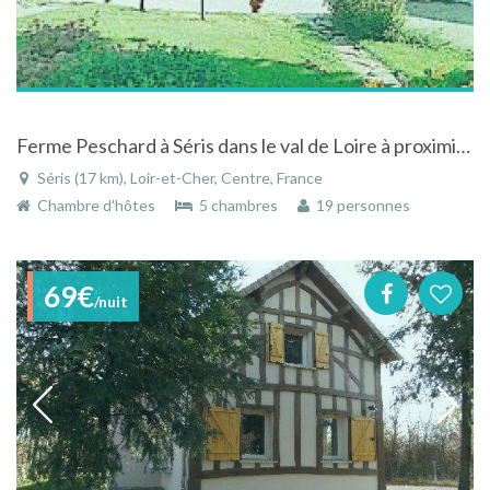
Ferme Peschard à Séris dans le val de Loire à proximité des chateaux
Séris (17 km), Loir-et-Cher, Centre, France
Chambre d'hôtes
5 chambres
19 personnes
69€
/nuit