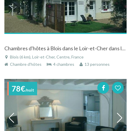
Chambres d'hôtes à Blois dans le Loir-et-Cher dans le Centre au coeur des châteaux Renaissance
Blois (6 km), Loir-et-Cher, Centre, France
Chambre d'hôtes
4 chambres
13 personnes
78€
/nuit