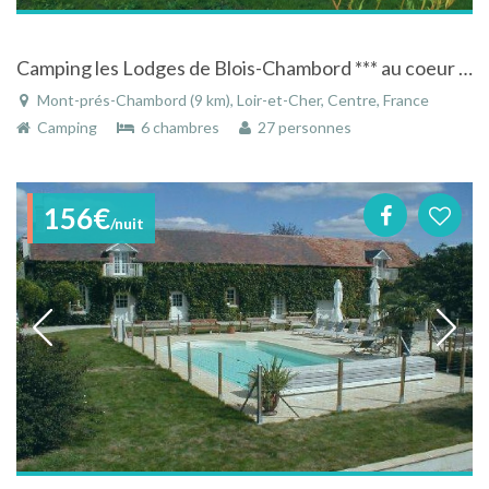
Camping les Lodges de Blois-Chambord *** au coeur des Châteaux de la Loire
Mont-prés-Chambord (9 km), Loir-et-Cher, Centre, France
Camping
6 chambres
27 personnes
156€
/nuit