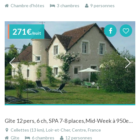
Chambre d'hôtes
3 chambres
9 personnes
271€
/nuit
Gîte 12 pers, 6 ch, SPA 7-8 places,Mid-Week à 950euros et WE à 1200euros
Cellettes (13 km), Loir-et-Cher, Centre, France
Gîte
6 chambres
12 personnes