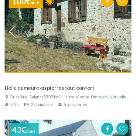
100€
/nuit
Belle demeure en pierres tout confort
Bussière-Galant (5303 km), Haute-Vienne, Limousin, Nouvelle-Aquitaine, France
Gîte
2 chambres
6 personnes
43€
/nuit