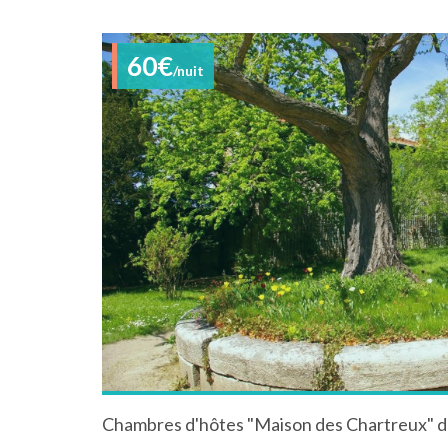
60€
/nuit