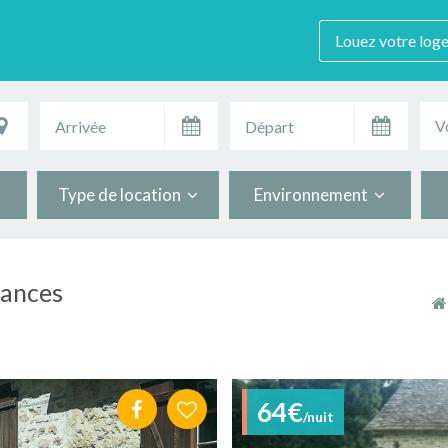
Louez votre log
V
Type de location
Environnement
cances
64€
/nuit