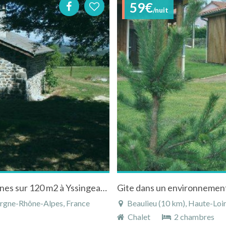
59€
/nuit
Gite campagnard d'une capacité de 6 personnes sur 120 m2 à Yssingeaux en Auvergne
ergne-Rhône-Alpes, France
Beaulieu (10 km), Haute-Loi
Chalet
2 chambres