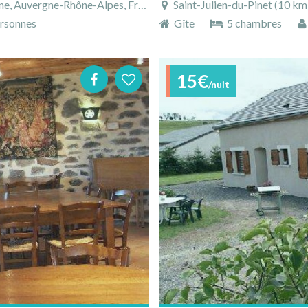
, Auvergne-Rhône-Alpes, France
Saint-Julien-du-Pinet (10 km),
rsonnes
Gîte
5 chambres
15€
/nuit