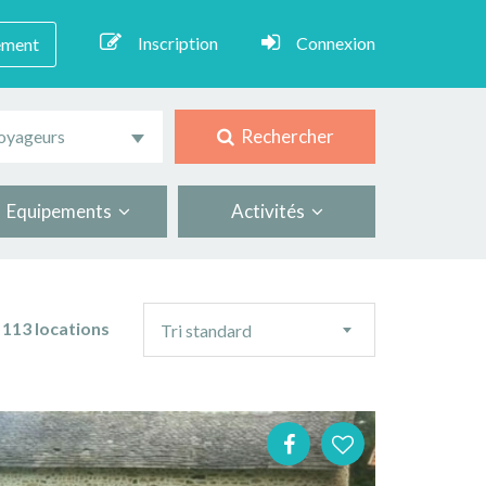
Inscription
Connexion
ement
Rechercher
oyageurs
Equipements
Activités
Ordre
113 locations
Tri standard
de
tri