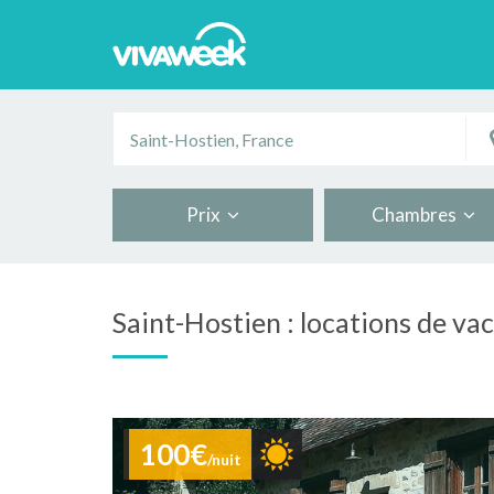
Prix
Chambres
Saint-Hostien : locations de va
100€
/nuit