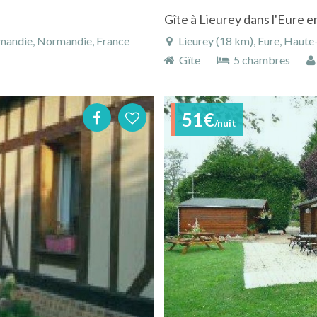
Gîte à Lieurey dans l'Eure
rmandie, Normandie, France
Lieurey (18 km), Eure, Haut
Gîte
5 chambres
51€
/nuit