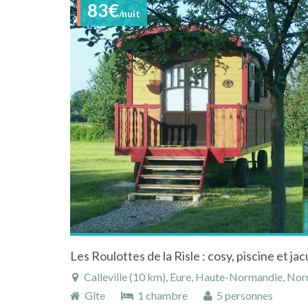
83€
/nuit
Les Roulottes de la Risle : cosy, piscine et jac
Calleville (10 km), Eure, Haute-Normandie, Nor
Gîte
1 chambre
5 personnes