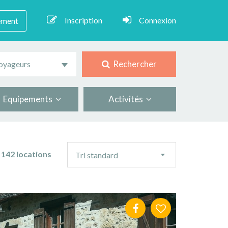
Inscription
Connexion
ement
Rechercher
oyageurs
Equipements
Activités
Ordre
142 locations
Tri standard
de
tri