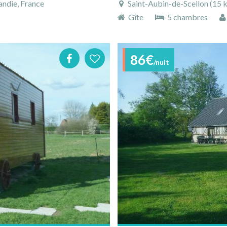
ndie, France
Saint-Aubin-de-Scellon (15 
Gîte
5 chambres
86€
/nuit