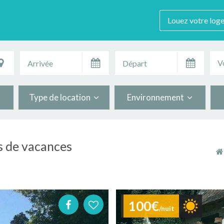
Louez votre log
V
Type de location
Environnement
s de vacances
100€
/nuit