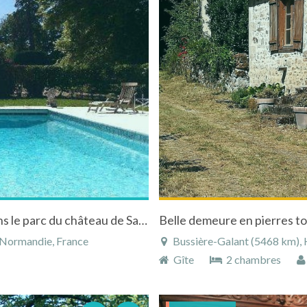
Maison normande du Vieux Chêne située dans le parc du château de Saint léger de Rôtes
Belle demeure en pierres to
 Normandie, France
Bussière-Galant (5468 km), H
Gîte
2 chambres