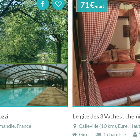
71€
/nuit
uzzi
Le gîte des 3 Vaches : chemi
mandie, France
Calleville (10 km), Eure, H
Gîte
1 chambre
2