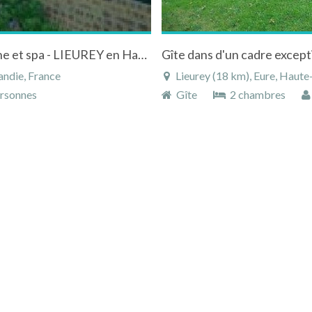
"Chez Denise et Jo" Chambres d'hôtes, piscine et spa - LIEUREY en Haute-Normandie
ndie, France
Lieurey (18 km), Eure, Haut
rsonnes
Gîte
2 chambres