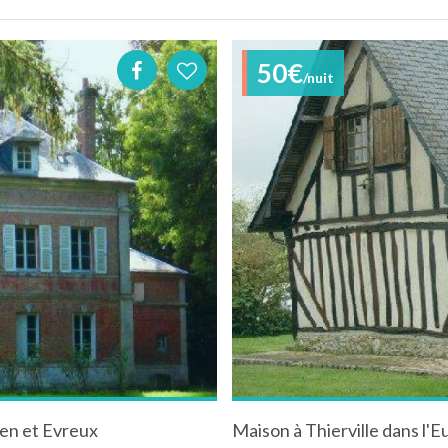
50€
/nuit
en et Evreux