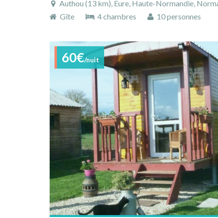
Authou (13 km), Eure, Haute-Normandie, Norma
Gîte
4 chambres
10 personnes
60€
/nuit