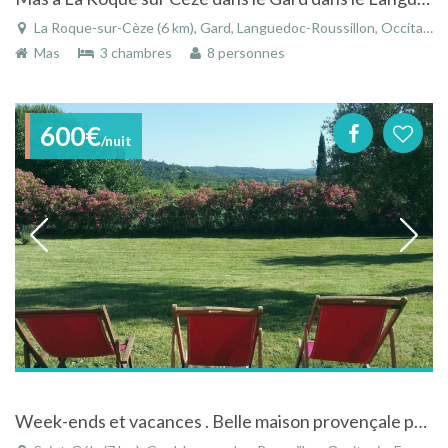
La Roque-sur-Cèze (6 km), Gard, Languedoc-Roussillon, Occitanie, France
Mas
3 chambres
8 personnes
600€
/nuit
Week-ends et vacances . Belle maison provençale pour famille -12 personnes - piscine