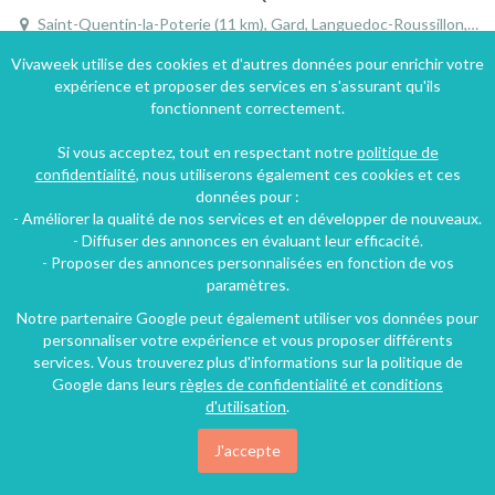
Saint-Quentin-la-Poterie (11 km), Gard, Languedoc-Roussillon, Occitanie, France
Gîte
2 chambres
5 personnes
Vivaweek utilise des cookies et d'autres données pour enrichir votre
expérience et proposer des services en s'assurant qu'ils
fonctionnent correctement.
Si vous acceptez, tout en respectant notre
politique de
confidentialité
, nous utiliserons également ces cookies et ces
données pour :
- Améliorer la qualité de nos services et en développer de nouveaux.
- Diffuser des annonces en évaluant leur efficacité.
- Proposer des annonces personnalisées en fonction de vos
paramètres.
Notre partenaire Google peut également utiliser vos données pour
personnaliser votre expérience et vous proposer différents
services. Vous trouverez plus d'informations sur la politique de
Google dans leurs
règles de confidentialité et conditions
d'utilisation
.
J'accepte
Ancien mas provençal climatisé avec grand parc et piscine à Saint-Quentin-la-Poterie
Saint-Quentin-la-Poterie (12 km), Gard, Languedoc-Roussillon, Occitanie, France