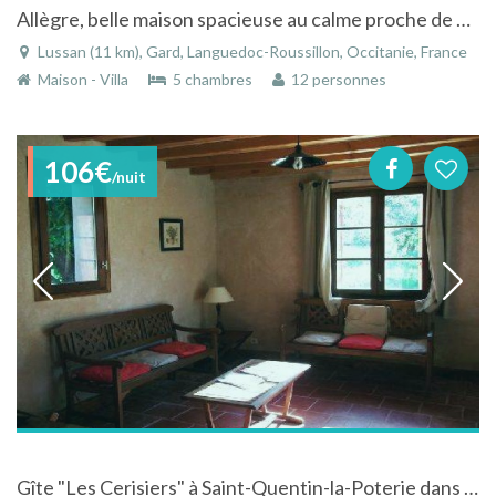
Allègre, belle maison spacieuse au calme proche de Lussan
Lussan (11 km), Gard, Languedoc-Roussillon, Occitanie, France
Maison - Villa
5 chambres
12 personnes
106€
/nuit
Gîte "Les Cerisiers" à Saint-Quentin-la-Poterie dans le Gard en Languedoc-Roussillon