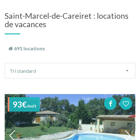
Saint-Marcel-de-Careiret : locations
de vacances
691 locations
Ordre
Tri standard
de
tri
93€
/nuit