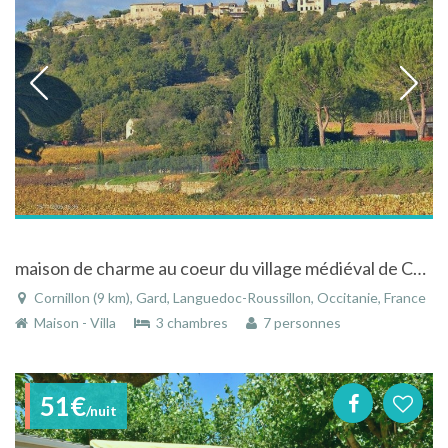
maison de charme au coeur du village médiéval de Cornillon
Cornillon (9 km), Gard, Languedoc-Roussillon, Occitanie, France
Maison - Villa
3 chambres
7 personnes
51€
/nuit