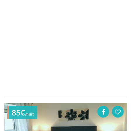
85€
/nuit