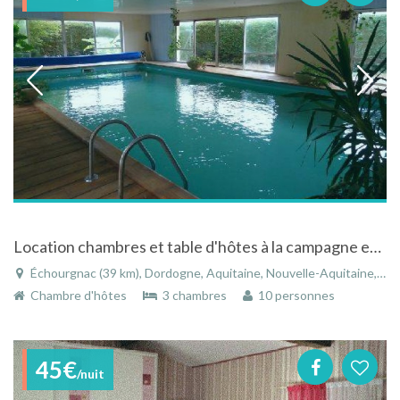
Location chambres et table d'hôtes à la campagne en Dordogne
Échourgnac (39 km), Dordogne, Aquitaine, Nouvelle-Aquitaine, France
Chambre d'hôtes
3 chambres
10 personnes
45€
/nuit