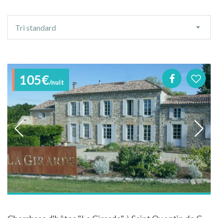
Ordre
Tri standard
de
tri
105€
/nuit