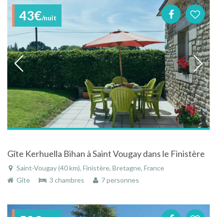
43€
/nuit
Gîte Kerhuella Bihan à Saint Vougay dans le Finistère
Saint-Vougay (40 km), Finistère, Bretagne, France
Gîte
3 chambres
7 personnes