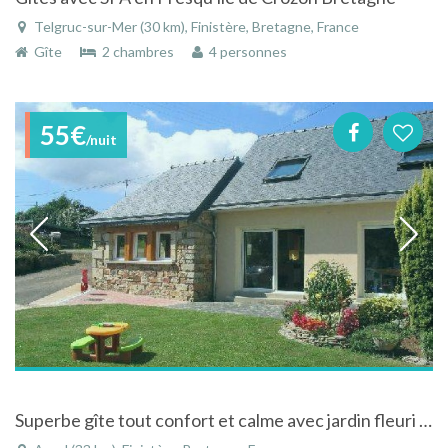
Telgruc-sur-Mer (30 km), Finistère, Bretagne, France
Gîte
2 chambres
4 personnes
55€
/nuit
Superbe gîte tout confort et calme avec jardin fleuri - Presqu'ile de Crozon à Argol - Finistère