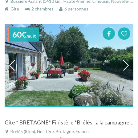
Bussière-Galant (5410 km), Haute-Vienne, Limousin, Nouvelle-Aquitaine, France
Gîte
2 chambres
6 personnes
60€
/nuit
Gîte * BRETAGNE* Finistère *Brélès : à la campagne ,proche mer, 25 km de BREST
Brélès (8 km), Finistère, Bretagne, France