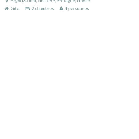
Argol (33 km), Finistère, Bretagne, France
Gîte
2 chambres
4 personnes