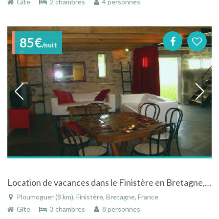
Gîte
2 chambres
4 personnes
85€
/nuit
Location de vacances dans le Finistère en Bretagne, charme de l'ancien et confort du moderne
Ploumoguer (8 km), Finistère, Bretagne, France
Gîte
3 chambres
8 personnes