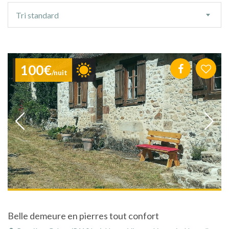
Ordre
Tri standard
de
tri
100€
/nuit
Belle demeure en pierres tout confort