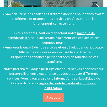
Vivaweek utilise des cookies et d'autres données pour enrichir votre
expérience et proposer des services en s'assurant qu'ils
fonctionnent correctement.
Si vous acceptez, tout en respectant notre
politique de
confidentialité
, nous utiliserons également ces cookies et ces
données pour :
- Améliorer la qualité de nos services et en développer de nouveaux.
Gîte avec piscine couverte chauffée à Plomodiern dans le Finistère en Bretagne
- Diffuser des annonces en évaluant leur efficacité.
- Proposer des annonces personnalisées en fonction de vos
Plomodiern (44 km), Finistère, Bretagne, France
paramètres.
Gîte
2 chambres
4 personnes
Notre partenaire Google peut également utiliser vos données pour
personnaliser votre expérience et vous proposer différents
services. Vous trouverez plus d'informations sur la politique de
Google dans leurs
règles de confidentialité et conditions
66€
/nuit
d'utilisation
.
J'accepte