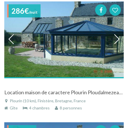
286€
/nuit
Location maison de caractere Plourin Ploudalmezeau Finistere avec piscine privée
Plourin (10 km), Finistère, Bretagne, France
Gîte
4 chambres
8 personnes