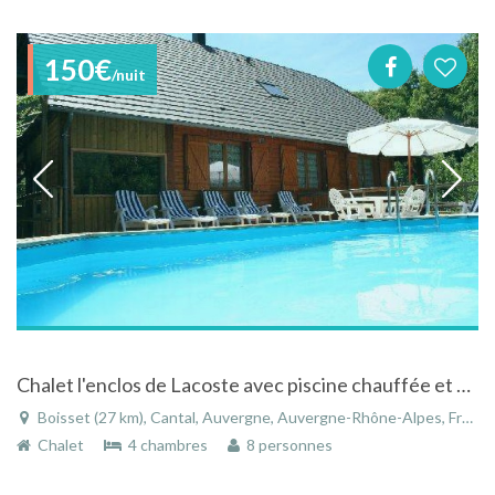
150€
/nuit
Chalet l'enclos de Lacoste avec piscine chauffée et spa à 45 mn du Super Lioran en Auvergne
Boisset (27 km), Cantal, Auvergne, Auvergne-Rhône-Alpes, France
Chalet
4 chambres
8 personnes