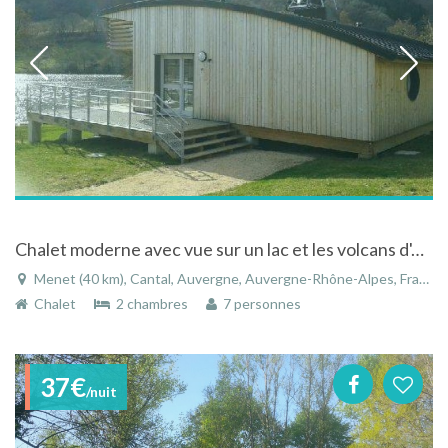
Chalet moderne avec vue sur un lac et les volcans d'Auvergne
Menet (40 km), Cantal, Auvergne, Auvergne-Rhône-Alpes, France
Chalet
2 chambres
7 personnes
37€
/nuit