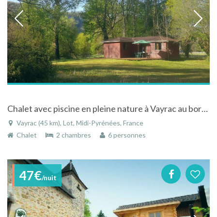
Chalet avec piscine en pleine nature à Vayrac au bord de la riviere Dordogne et d'un grand lac
Vayrac (45 km), Lot, Midi-Pyrénées, France
Chalet
2 chambres
6 personnes
47€
/nuit