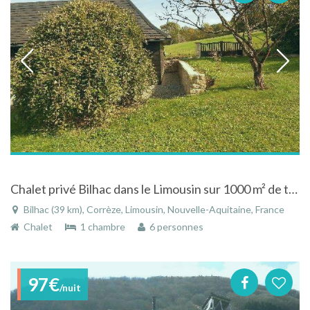
Chalet privé Bilhac dans le Limousin sur 1000 m² de terrain vallée de la dordogne
Bilhac (39 km), Corrèze, Limousin, Nouvelle-Aquitaine, France
Chalet
1 chambre
6 personnes
97€
/nuit