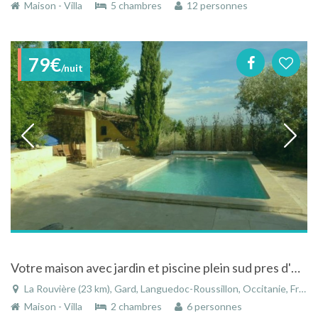
Maison - Villa
5 chambres
12 personnes
79€
/nuit
Votre maison avec jardin et piscine plein sud pres d'Uzes, Nimes, Anduze !
La Rouvière (23 km), Gard, Languedoc-Roussillon, Occitanie, France
Maison - Villa
2 chambres
6 personnes