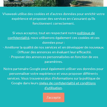
Vivaweek utilise des cookies et d'autres données pour enrichir votre
expérience et proposer des services en s'assurant qu'ils
fonctionnent correctement.
Maison à Aigremont - Languedoc-Roussillon avec piscine et terrain de pétanque
Si vous acceptez, tout en respectant notre
politique de
Aigremont (29 km), Gard, Languedoc-Roussillon, Occitanie, France
confidentialité
, nous utiliserons également ces cookies et ces
données pour :
Maison - Villa
4 chambres
12 personnes
- Améliorer la qualité de nos services et en développer de nouveaux.
- Diffuser des annonces en évaluant leur efficacité.
- Proposer des annonces personnalisées en fonction de vos
paramètres.
Notre partenaire Google peut également utiliser vos données pour
personnaliser votre expérience et vous proposer différents
services. Vous trouverez plus d'informations sur la politique de
Google dans leurs
règles de confidentialité et conditions
d'utilisation
.
J'accepte