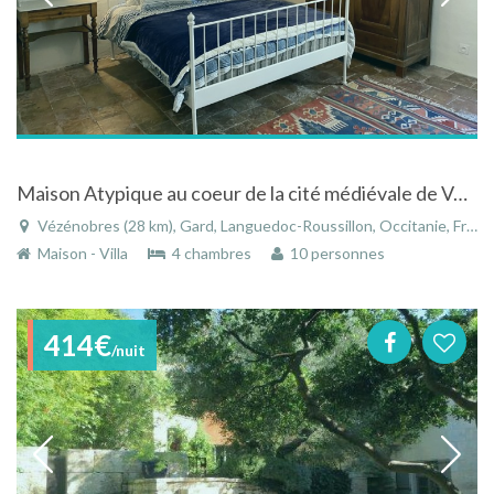
Maison Atypique au coeur de la cité médiévale de Vézénobres
Vézénobres (28 km), Gard, Languedoc-Roussillon, Occitanie, France
Maison - Villa
4 chambres
10 personnes
414€
/nuit