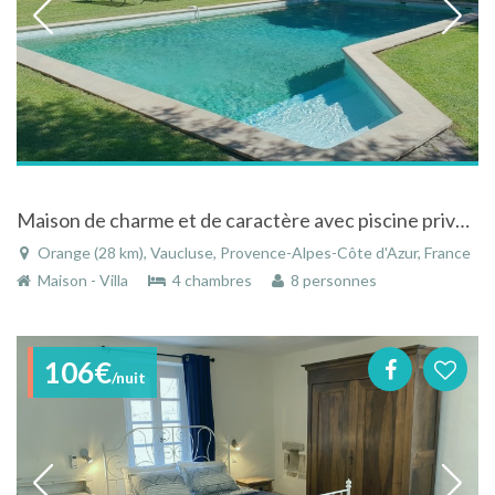
Maison de charme et de caractère avec piscine privée et 8000m² de terrain à Orange en Provence
Orange (28 km), Vaucluse, Provence-Alpes-Côte d'Azur, France
Maison - Villa
4 chambres
8 personnes
106€
/nuit