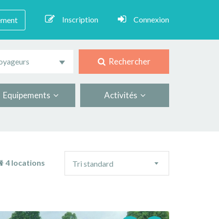
Inscription
Connexion
ement
Rechercher
oyageurs
Equipements
Activités
Ordre
4 locations
Tri standard
de
tri