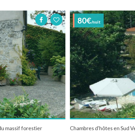
80€
/nuit
u massif forestier
Chambres d'hôtes en Sud Ve