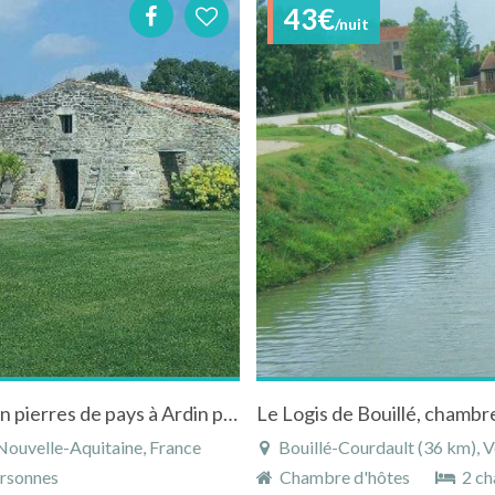
43€
/nuit
Les Vallons de l'Autize propriété de charme en pierres de pays à Ardin proche du Marais Poitevin
Le Logis de Bouillé, chambr
Nouvelle-Aquitaine, France
Bouillé-Courdault (36 km), Ve
rsonnes
Chambre d'hôtes
2 ch