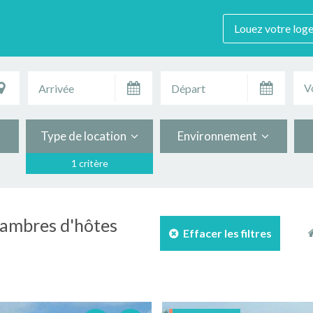
Louez votre log
V
Type de location
Environnement
1 critère
chambres d'hôtes
Effacer les filtres