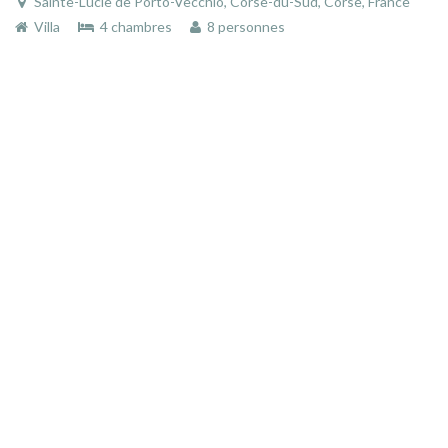
Sainte-Lucie de Porto-Vecchio, Corse-du-Sud, Corse, France
Villa
4 chambres
8 personnes