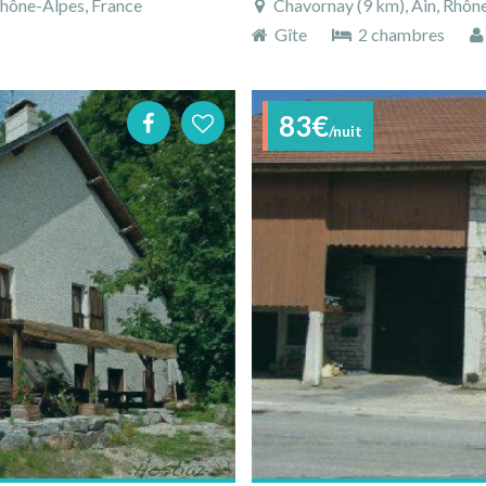
hône-Alpes, France
Chavornay (9 km), Ain, Rhôn
Gîte
2 chambres
83€
/nuit