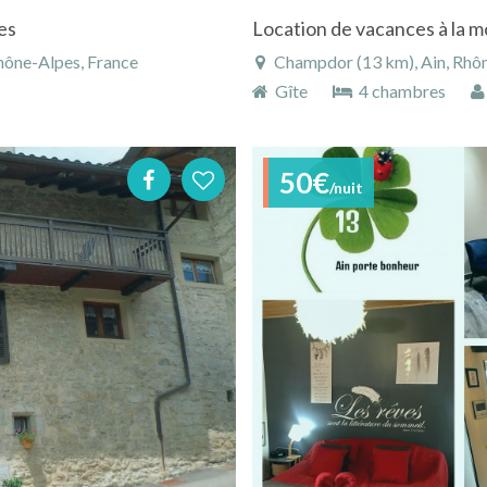
es
hône-Alpes, France
Champdor (13 km), Ain, Rhô
Gîte
4 chambres
50€
/nuit