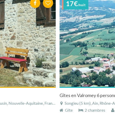
17€
/nuit
Gîtes en Valromey 6 person
in, Nouvelle-Aquitaine, France
Songieu (5 km), Ain, Rhône-
Gîte
2 chambres