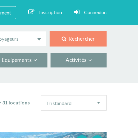
Inscription
Connexion
ement
Rechercher
oyageurs
Equipements
Activités
Ordre
31 locations
Tri standard
de
tri