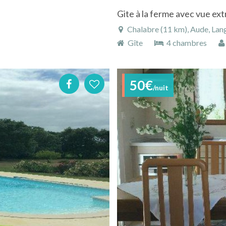
Chalabre (11 km), Aude, Lang
Gîte
4 chambres
50€
/nuit