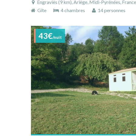
Engraviès (9 km), Ariège, Midi-Pyrénées, Franc
Gîte
4 chambres
14 personnes
43€
/nuit