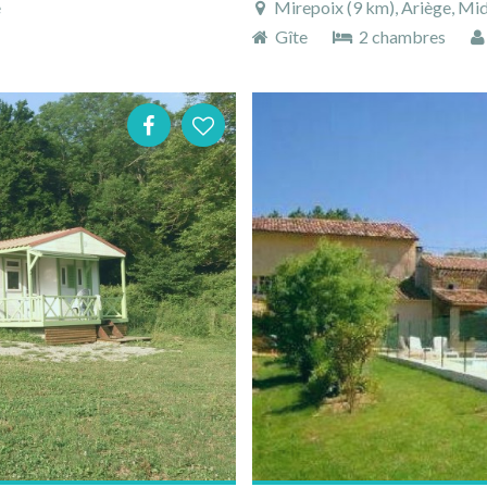
e
Mirepoix (9 km), Ariège, Mid
Gîte
2 chambres