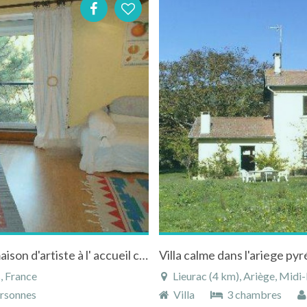
4 chambres claires et spacieuses, dans une maison d'artiste à l' accueil convivial à Laroque-d'Olmes
Villa calme dans l'ariege py
, France
Lieurac (4 km), Ariège, Midi
rsonnes
Villa
3 chambres