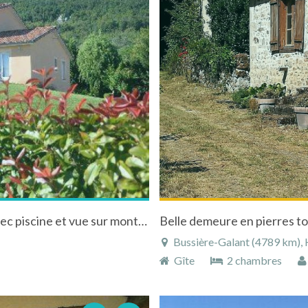
Villa cosy 3 étoiles, en Pyrénées Cathares, avec piscine et vue sur montagne Pyrénées Ariégeoises
Belle demeure en pierres to
Bussière-Galant (4789 km), H
Gîte
2 chambres