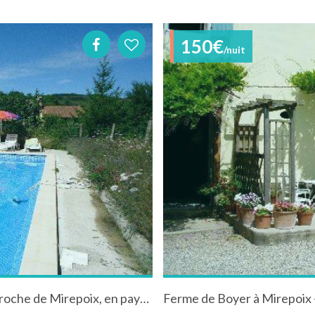
150€
/nuit
Location gîte avec grande piscine et jardin, proche de Mirepoix, en pays Cathare
Ferme de Boyer à Mirepoix 