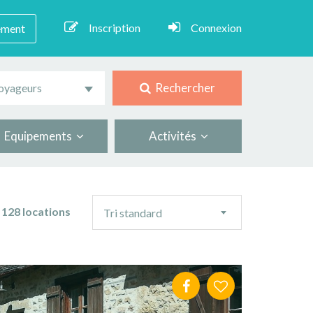
Inscription
Connexion
ement
Rechercher
oyageurs
Equipements
Activités
Ordre
128 locations
Tri standard
de
tri