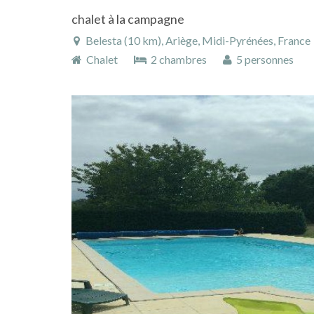
chalet à la campagne
Belesta (10 km), Ariège, Midi-Pyrénées, France
Chalet
2 chambres
5 personnes