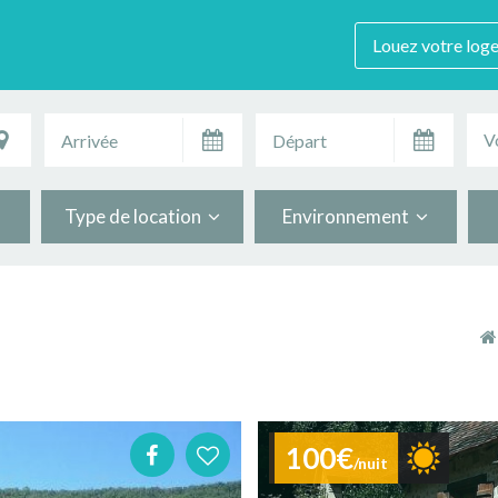
Louez votre log
V
Type de location
Environnement
100€
/nuit