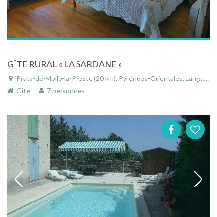
GÎTE RURAL « LA SARDANE »
Prats-de-Mollo-la-Preste (20 km), Pyrénées-Orientales, Languedoc-Roussillon, Occitanie, France
Gîte
7 personnes