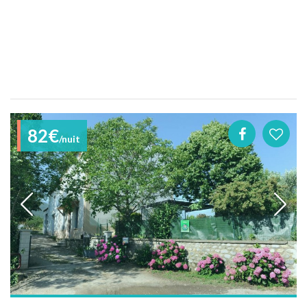
82€
/nuit