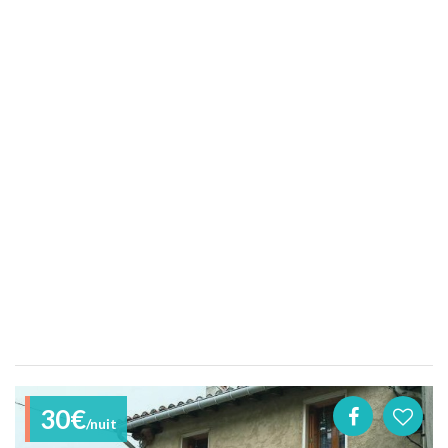
30€
/nuit