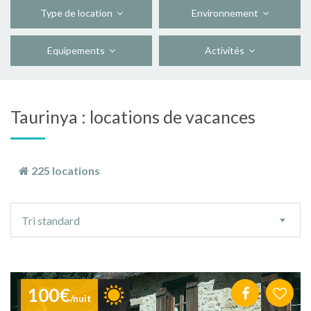
Type de location
Environnement
Equipements
Activités
Taurinya : locations de vacances
225 locations
Ordre
Tri standard
de
tri
100€
/nuit