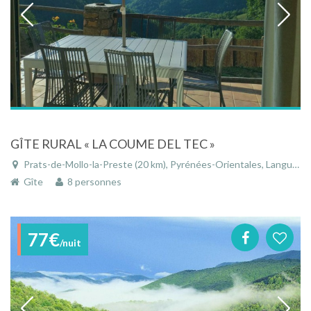
GÎTE RURAL « LA COUME DEL TEC »
Prats-de-Mollo-la-Preste (20 km), Pyrénées-Orientales, Languedoc-Roussillon, Occitanie, France
Gîte
8 personnes
77€
/nuit