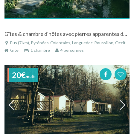
Gîtes & chambre d'hôtes avec pierres apparentes dans un ancien moulin
Eus (7 km), Pyrénées-Orientales, Languedoc-Roussillon, Occitanie, France
Gîte
1 chambre
4 personnes
20€
/nuit