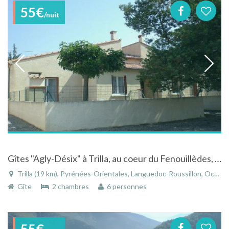
55€
/nuit
Gîtes "Agly-Désix" à Trilla, au coeur du Fenouillèdes, le "Sud-Cathare" (66)
Trilla (19 km), Pyrénées-Orientales, Languedoc-Roussillon, Occitanie, France
Gîte
2 chambres
6 personnes
55€