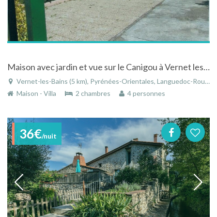
Maison avec jardin et vue sur le Canigou à Vernet les Bains
Vernet-les-Bains (5 km), Pyrénées-Orientales, Languedoc-Roussillon, Occitanie, France
Maison - Villa
2 chambres
4 personnes
36€
/nuit