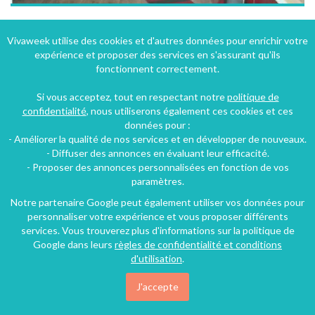
Appartement de 35 m² à Arles-sur-Tech (Pyrénées-orientales), Barry D'Amunt
Vivaweek utilise des cookies et d'autres données pour enrichir votre
expérience et proposer des services en s'assurant qu'ils
Arles-sur-Tech (22 km), Pyrénées-Orientales, Languedoc-Roussillon, Occitanie, France
fonctionnent correctement.
Appartement
1 chambre
2 personnes
Si vous acceptez, tout en respectant notre
politique de
confidentialité
, nous utiliserons également ces cookies et ces
données pour :
70€
- Améliorer la qualité de nos services et en développer de nouveaux.
/nuit
- Diffuser des annonces en évaluant leur efficacité.
- Proposer des annonces personnalisées en fonction de vos
paramètres.
Notre partenaire Google peut également utiliser vos données pour
personnaliser votre expérience et vous proposer différents
services. Vous trouverez plus d'informations sur la politique de
Google dans leurs
règles de confidentialité et conditions
d'utilisation
.
J'accepte