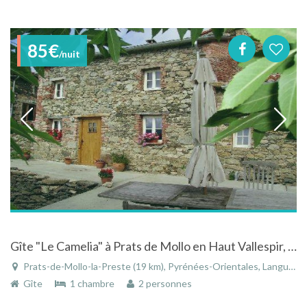
85€
/nuit
Gîte "Le Camelia" à Prats de Mollo en Haut Vallespir, grande terrasse, piscine et vue impressionante
Prats-de-Mollo-la-Preste (19 km), Pyrénées-Orientales, Languedoc-Roussillon, Occitanie, France
Gîte
1 chambre
2 personnes