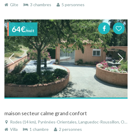
Gîte
3 chambres
5 personnes
64€
/nuit
maison secteur calme grand confort
Rodes (14 km), Pyrénées-Orientales, Languedoc-Roussillon, Occitanie, France
Villa
1 chambre
2 personnes