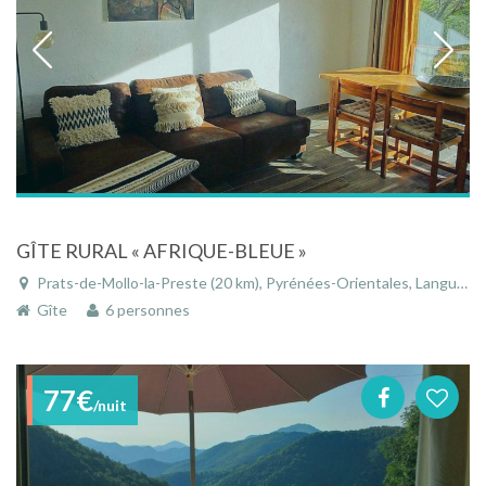
GÎTE RURAL « AFRIQUE-BLEUE »
Prats-de-Mollo-la-Preste (20 km), Pyrénées-Orientales, Languedoc-Roussillon, Occitanie, France
Gîte
6 personnes
77€
/nuit