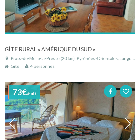
GÎTE RURAL « AMÉRIQUE DU SUD »
Prats-de-Mollo-la-Preste (20 km), Pyrénées-Orientales, Languedoc-Roussillon, Occitanie, France
Gîte
4 personnes
73€
/nuit