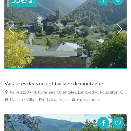
/nuit
Vacances dans un petit village de montagne
Railleu (20 km), Pyrénées-Orientales, Languedoc-Roussillon, Occitanie, France
Maison - Villa
3 chambres
6 personnes