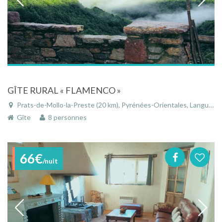
GÎTE RURAL « FLAMENCO »
Prats-de-Mollo-la-Preste (20 km), Pyrénées-Orientales, Languedoc-Roussillon, Occitanie, France
Gîte
8 personnes
66€
/nuit