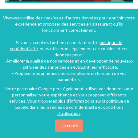
Propsper Mérimée: appartement en ville sur la route des plages
Vivaweek utilise des cookies et d'autres données pour enrichir votre
expérience et proposer des services en s'assurant qu'ils
Perpignan (18 km), Pyrénées-Orientales, Languedoc-Roussillon, Occitanie, France
fonctionnent correctement.
Appartement
2 chambres
4 personnes
Si vous acceptez, tout en respectant notre
politique de
confidentialité
, nous utiliserons également ces cookies et ces
données pour :
64€
- Améliorer la qualité de nos services et en développer de nouveaux.
/nuit
- Diffuser des annonces en évaluant leur efficacité.
- Proposer des annonces personnalisées en fonction de vos
paramètres.
Notre partenaire Google peut également utiliser vos données pour
personnaliser votre expérience et vous proposer différents
services. Vous trouverez plus d'informations sur la politique de
Google dans leurs
règles de confidentialité et conditions
d'utilisation
.
J'accepte