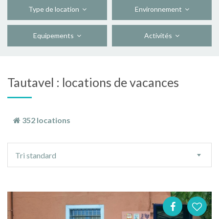
Type de location
Environnement
Equipements
Activités
Tautavel : locations de vacances
352 locations
Ordre
Tri standard
de
tri