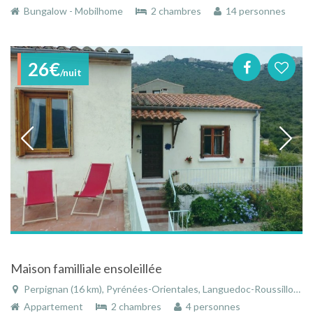
Bungalow - Mobilhome
2 chambres
14 personnes
26€
/nuit
Maison familliale ensoleillée
Perpignan (16 km), Pyrénées-Orientales, Languedoc-Roussillon, Occitanie, France
Appartement
2 chambres
4 personnes