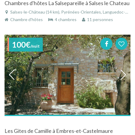
Chambres d'hôtes La Salsepareille à Salses le Chateau
Salses-le-Château (14 km), Pyrénées-Orientales, Languedoc-Roussillon, Occitanie, France
Chambre d'hôtes
4 chambres
11 personnes
100€
/nuit
Les Gites de Camille à Embres-et-Castelmaure