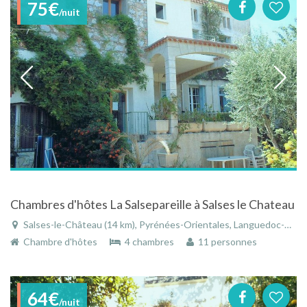
75€
/nuit
Chambres d'hôtes La Salsepareille à Salses le Chateau
Salses-le-Château (14 km), Pyrénées-Orientales, Languedoc-Roussillon, Occitanie, France
Chambre d'hôtes
4 chambres
11 personnes
64€
/nuit