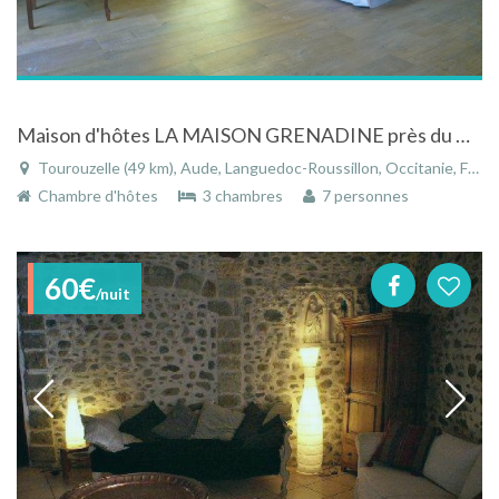
Maison d'hôtes LA MAISON GRENADINE près du Canal du Midi en Minervois
Tourouzelle (49 km), Aude, Languedoc-Roussillon, Occitanie, France
Chambre d'hôtes
3 chambres
7 personnes
60€
/nuit