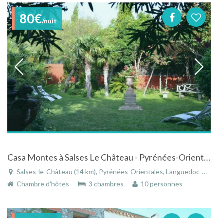
80€
/nuit
Casa Montes à Salses Le Château - Pyrénées-Orientales
Salses-le-Château (14 km), Pyrénées-Orientales, Languedoc-Roussillon, Occitanie, France
Chambre d'hôtes
3 chambres
10 personnes