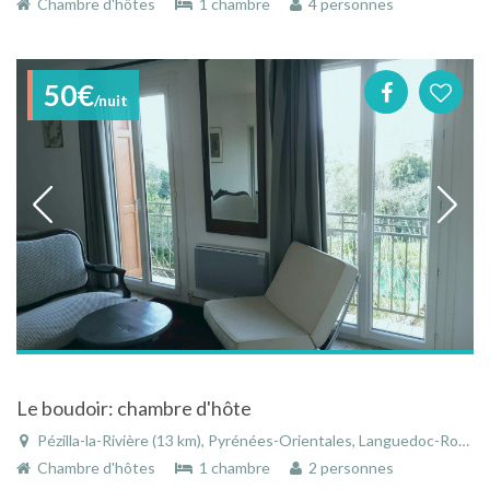
Chambre d'hôtes
1 chambre
4 personnes
50€
/nuit
Le boudoir: chambre d'hôte
Pézilla-la-Rivière (13 km), Pyrénées-Orientales, Languedoc-Roussillon, Occitanie, France
Chambre d'hôtes
1 chambre
2 personnes