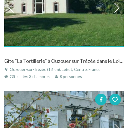
Gîte "La Tortillerie" à Ouzouer sur Trézée dans le Loiret dans le Centre
Ouzouer-sur-Trézée (13 km), Loiret, Centre, France
Gîte
3 chambres
8 personnes