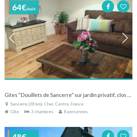
64€
/nuit
Gites "Douillets de Sancerre" sur jardin privatif, clos et gazonné
Sancerre (28 km), Cher, Centre, France
Gîte
3 chambres
8 personnes
48€