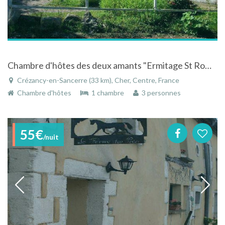
Chambre d'hôtes des deux amants "Ermitage St Romble" à Crézancy en Sancerre
Crézancy-en-Sancerre (33 km), Cher, Centre, France
Chambre d'hôtes
1 chambre
3 personnes
55€
/nuit