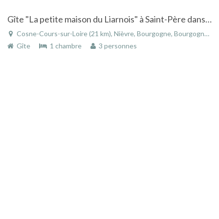
Gîte "La petite maison du Liarnois" à Saint-Père dans la Nièvre en Bourgogne
Cosne-Cours-sur-Loire (21 km), Nièvre, Bourgogne, Bourgogne-Franche-Comté, France
Gîte
1 chambre
3 personnes