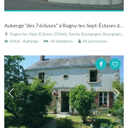
Auberge "des 7 écluses" à Rogny-les-Sept-Écluses dans l'Yonne en Bourgogne
Rogny-les-Sept-Écluses (19 km), Yonne, Bourgogne, Bourgogne-Franche-Comté, France
Hôtel - Auberge
14 chambres
41 personnes