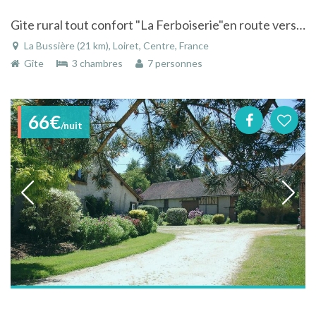
Gite rural tout confort "La Ferboiserie"en route vers le Berry et les châteaux de la Loire
La Bussière (21 km), Loiret, Centre, France
Gîte
3 chambres
7 personnes
66€
/nuit