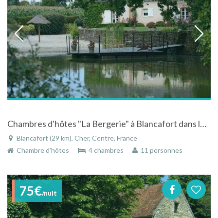
Chambres d'hôtes "La Bergerie" à Blancafort dans le Cher - Centre
Blancafort (29 km), Cher, Centre, France
Chambre d'hôtes
4 chambres
11 personnes
75€
/nuit