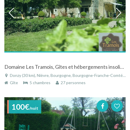
Domaine Les Tramois, Gîtes et hébergements insolites
Donzy (30 km), Nièvre, Bourgogne, Bourgogne-Franche-Comté, France
Gîte
5 chambres
27 personnes
100€
/nuit