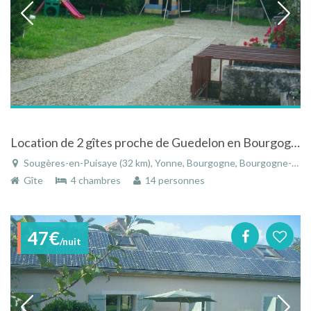
Location de 2 gîtes proche de Guedelon en Bourgogne
Sougères-en-Puisaye (32 km), Yonne, Bourgogne, Bourgogne-Franche-Comté, France
Gîte
4 chambres
14 personnes
47€
/nuit