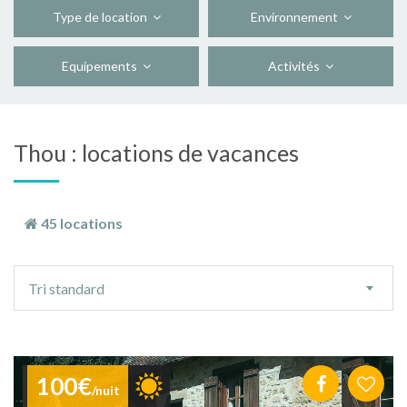
Type de location
Environnement
Equipements
Activités
Thou : locations de vacances
45 locations
Ordre
Tri standard
de
tri
100€
/nuit