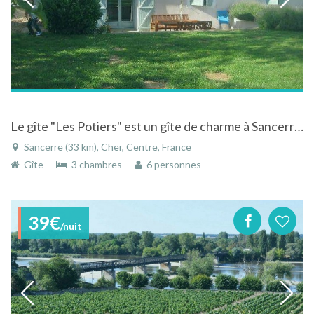
Le gîte "Les Potiers" est un gîte de charme à Sancerre, classé 3 épis gîtes de France
Sancerre (33 km), Cher, Centre, France
Gîte
3 chambres
6 personnes
39€
/nuit