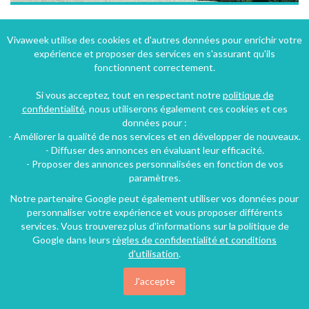
Les Bonnys : passez vos vacances à 1H15 de Paris, activités et détente assurées
Vivaweek utilise des cookies et d'autres données pour enrichir votre
expérience et proposer des services en s'assurant qu'ils
Varennes-Changy (36 km), Loiret, Centre, France
fonctionnent correctement.
Gîte
4 chambres
13 personnes
Si vous acceptez, tout en respectant notre
politique de
confidentialité
, nous utiliserons également ces cookies et ces
données pour :
228€
- Améliorer la qualité de nos services et en développer de nouveaux.
/nuit
- Diffuser des annonces en évaluant leur efficacité.
- Proposer des annonces personnalisées en fonction de vos
paramètres.
Notre partenaire Google peut également utiliser vos données pour
personnaliser votre expérience et vous proposer différents
services. Vous trouverez plus d'informations sur la politique de
Google dans leurs
règles de confidentialité et conditions
d'utilisation
.
J'accepte