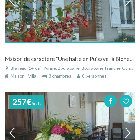
Maison de caractère "Une halte en Puisaye" à Bléneau en Bourgogne au coeur de la Puisaye
Bléneau (14 km), Yonne, Bourgogne, Bourgogne-Franche-Comté, France
Maison - Villa
3 chambres
8 personnes
257€
/nuit