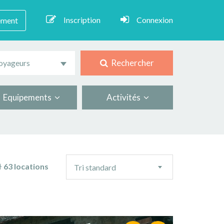
Inscription
Connexion
ement
Rechercher
oyageurs
Equipements
Activités
Ordre
63 locations
Tri standard
de
tri