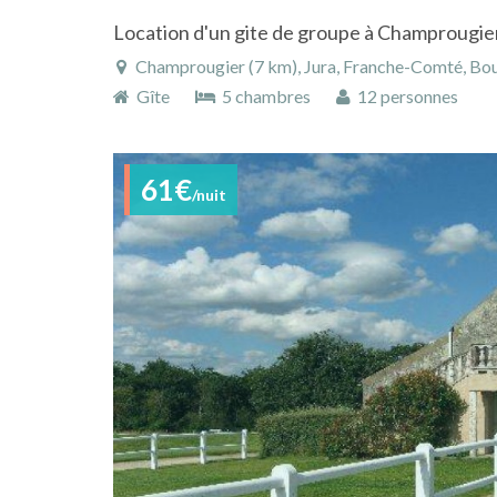
Champrougier (7 km), Jura, Franche-Comté, Bou
Gîte
5 chambres
12 personnes
61€
/nuit