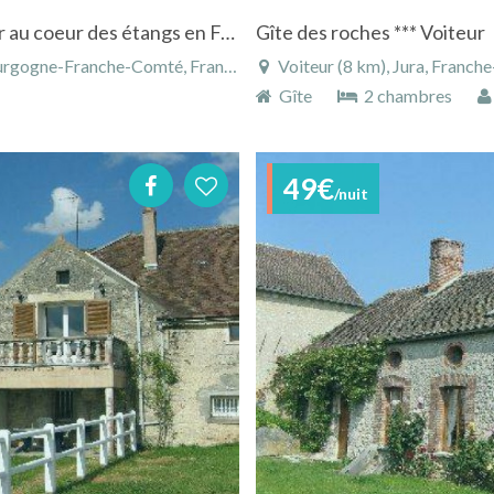
Location d'un gite de groupe à Champrougier au coeur des étangs en Franche-Comté
Gîte des roches *** Voiteur
rgogne-Franche-Comté, France
Voiteur (8 km), Jura, Franc
Gîte
2 chambres
49€
/nuit