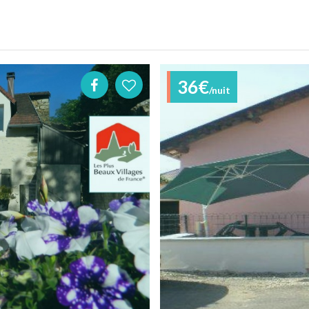
36€
/nuit