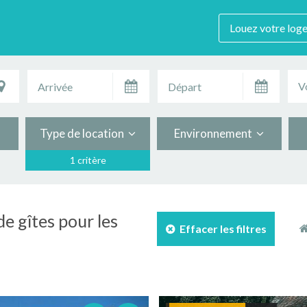
Louez votre log
V
Type de location
Environnement
1 critère
e gîtes pour les
Effacer les filtres