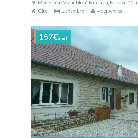
Menétru-le-Vignoble (6 km), Jura, Franche-Comté, 
Gîte
1 chambre
4 personnes
157€
/nuit