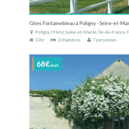
Gites Fontainebleau à Poligny - Seine-et-Mar
Poligny (9 km), Seine-et-Marne, Île-de-France, 
Gîte
3 chambres
7 personnes
68€
/nuit