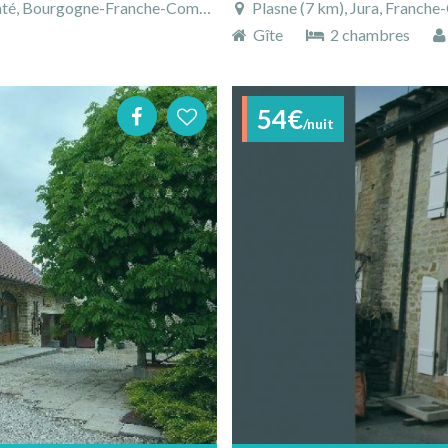
Bourgogne-Franche-Comté, France
Plasne (7 km), Jura, Franch
Gîte
2 chambres
54€
/nuit