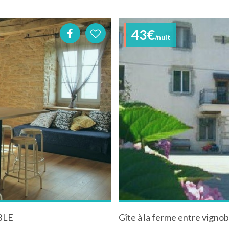
43€
/nuit
BLE
Gîte à la ferme entre vigno