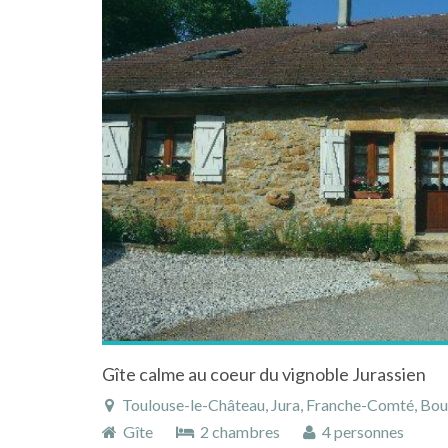
Gîte calme au coeur du vignoble Jurassien
Toulouse-le-Château, Jura, Franche-Comté, Bo
Gîte
2 chambres
4 personnes