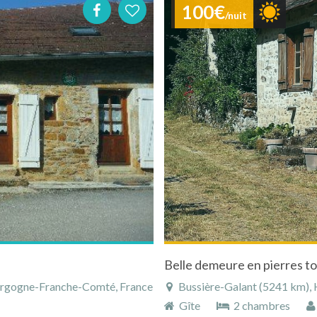
100€
/nuit
Belle demeure en pierres to
urgogne-Franche-Comté, France
Bussière-Galant (5241 km), H
Gîte
2 chambres