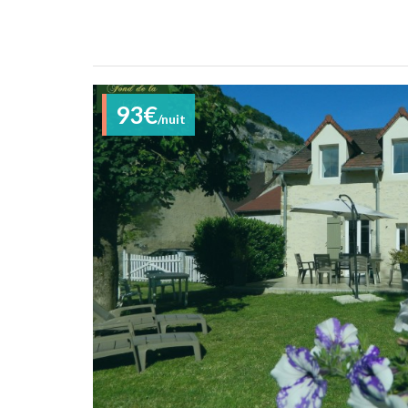
93€
/nuit