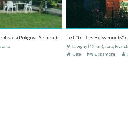
Gites du haras de la fontaine près de Fontainebleau à Poligny - Seine-et-Marne - Ile-de-France
Le Gîte "Les Buissonnets" est
France
Lavigny (12 km), Jura, Fra
Gîte
1 chambre
5