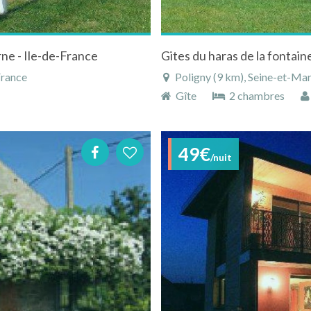
ne - Ile-de-France
France
Poligny (9 km), Seine-et-Mar
Gîte
2 chambres
49€
/nuit