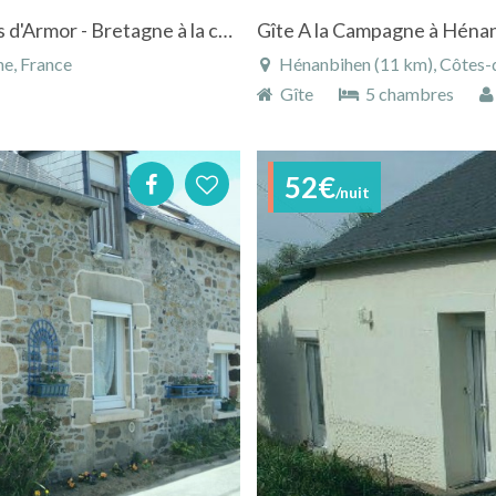
Location gîte à Jugon-les-Lacs dans les Côtes d'Armor - Bretagne à la campagne
Gîte A la Campagne à Héna
ne, France
Hénanbihen (11 km), Côtes-d
Gîte
5 chambres
52€
/nuit