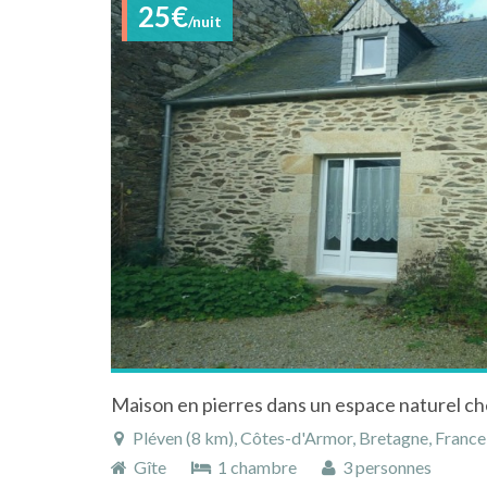
25€
/nuit
Pléven (8 km), Côtes-d'Armor, Bretagne, France
Gîte
1 chambre
3 personnes