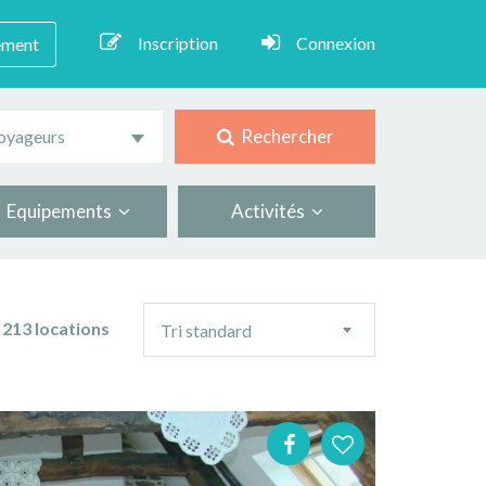
Inscription
Connexion
ement
Rechercher
oyageurs
Equipements
Activités
Ordre
213 locations
Tri standard
de
tri