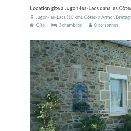
Jugon-les-Lacs (10 km), Côtes-d'Armor, Bretag
Gîte
3 chambres
8 personnes