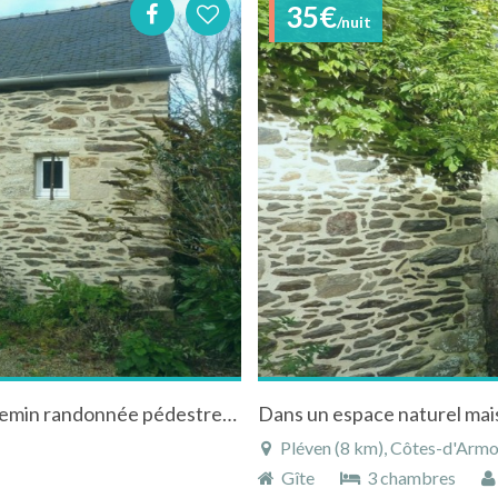
35€
/nuit
Maison en pierres dans un espace naturel chemin randonnée pédestre/VTT sur place
Pléven (8 km), Côtes-d'Armo
Gîte
3 chambres