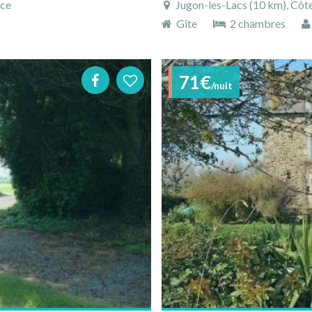
nce
Jugon-les-Lacs (10 km), Côt
Gîte
2 chambres
71€
/nuit