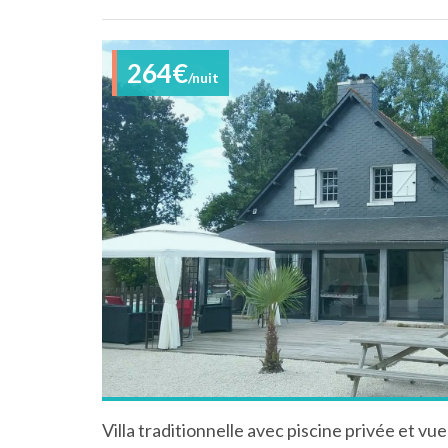
264€
/nuit