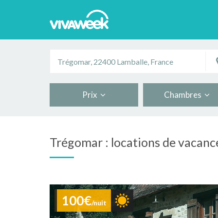
Prix
Chambres
Trégomar : locations de vacanc
100€
/nuit