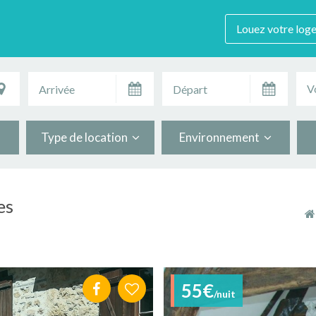
Louez votre log
V
Type de location
Environnement
es
55€
/nuit