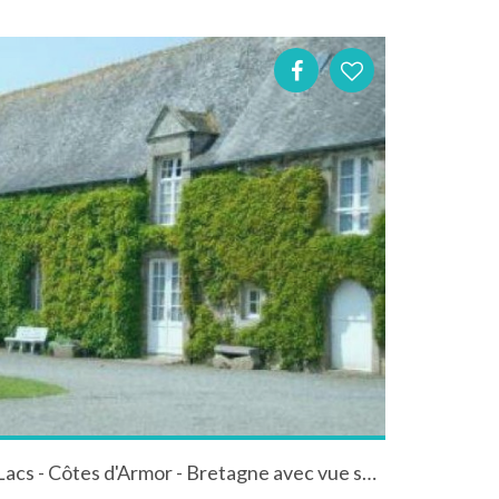
Gîte du 17ème à Jugon-les-Lacs - Côtes d'Armor - Bretagne avec vue sur la plaine jugonnaise