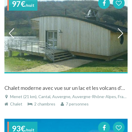
97€
/nuit
Chalet moderne avec vue sur un lac et les volcans d'Auvergne
Menet (21 km), Cantal, Auvergne, Auvergne-Rhône-Alpes, France
Chalet
2 chambres
7 personnes
93€
/nuit