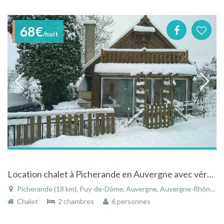
68€
/nuit
Location chalet à Picherande en Auvergne avec véranda et terrasse vue sur le Sancy
Picherande (18 km), Puy-de-Dôme, Auvergne, Auvergne-Rhône-Alpes, France
Chalet
2 chambres
6 personnes