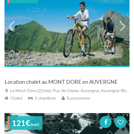
Location chalet au MONT DORE en AUVERGNE
Le Mont-Dore (22 km), Puy-de-Dôme, Auvergne, Auvergne-Rhône-Alpes, France
Chalet
3 chambres
8 personnes
121€
/nuit