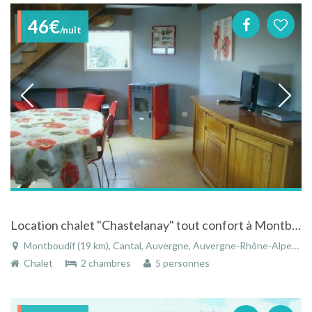
46€
/nuit
Location chalet "Chastelanay" tout confort à Montboudif dans le Cantale - Auvergne
Montboudif (19 km), Cantal, Auvergne, Auvergne-Rhône-Alpes, France
Chalet
2 chambres
5 personnes