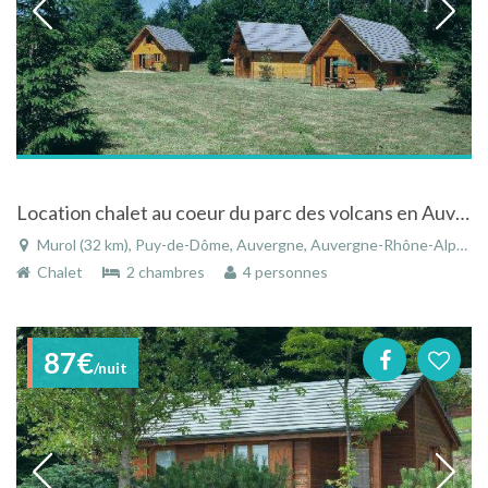
Location chalet au coeur du parc des volcans en Auvergne
Murol (32 km), Puy-de-Dôme, Auvergne, Auvergne-Rhône-Alpes, France
Chalet
2 chambres
4 personnes
87€
/nuit