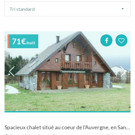
Ordre
Tri standard
de
tri
71€
/nuit
Spacieux chalet situé au coeur de l'Auvergne, en Sancy-Artense