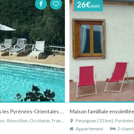
26€
/nuit
Maison en pierre avec piscine à Camélas dans les Pyrénées-Orientales dans le Languedoc-Roussillon
Maison familliale ensoleillé
-Roussillon, Occitanie, France
Perpignan (33 km), Pyrénées-O
Appartement
2 chamb