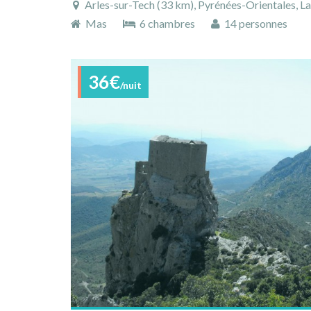
Arles-sur-Tech (33 km), Pyrénées-Orientales, Langued
Mas
6 chambres
14 personnes
36€
/nuit