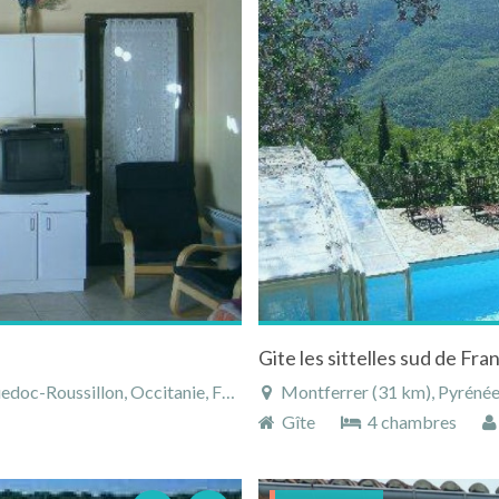
c-Roussillon, Occitanie, France
Montferrer (31 km), Pyrénées-O
Gîte
4 chambres