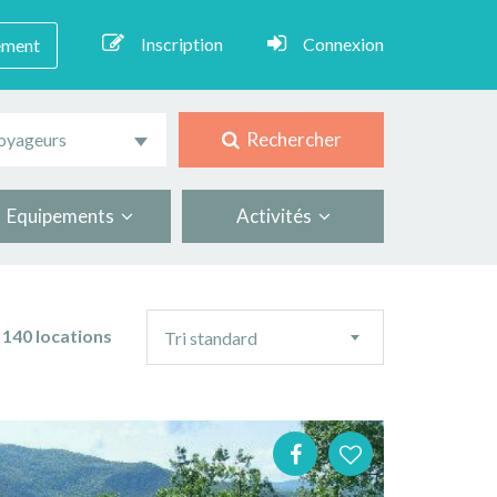
Inscription
Connexion
ement
Rechercher
oyageurs
Equipements
Activités
Ordre
140 locations
Tri standard
de
tri