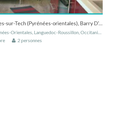
Appartement de 35 m² à Arles-sur-Tech (Pyrénées-orientales), Barry D'Amunt
s-Orientales, Languedoc-Roussillon, Occitanie, France
bre
2 personnes