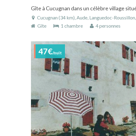
Gîte à Cucugnan dans un célèbre village situ
Cucugnan (34 km), Aude, Languedoc-Roussillon,
Gîte
1 chambre
4 personnes
47€
/nuit