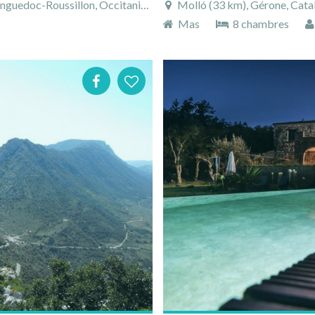
oc-Roussillon, Occitanie, France
Molló (33 km), Gérone, Cata
Mas
8 chambres