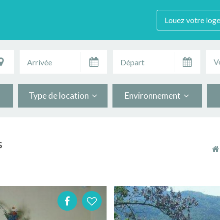
Louez votre log
V
Type de location
Environnement
s