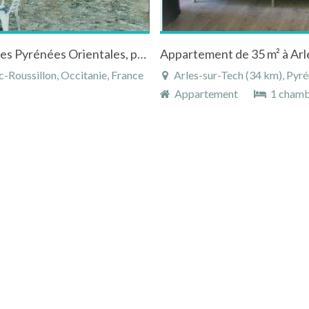
Gite dans un village ensoleillé de montagne des Pyrénées Orientales, près de Font-Romeu, dans le PNR des Pyrénées Catalanes.
-Roussillon, Occitanie, France
Arles-sur-Tech (34 km), Pyrénée
Appartement
1 cham