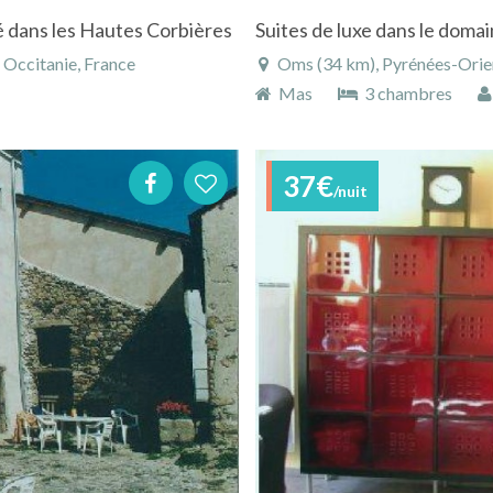
é dans les Hautes Corbières
Suites de luxe dans le dom
 Occitanie, France
Oms (34 km), Pyrénées-Orien
Mas
3 chambres
37€
/nuit