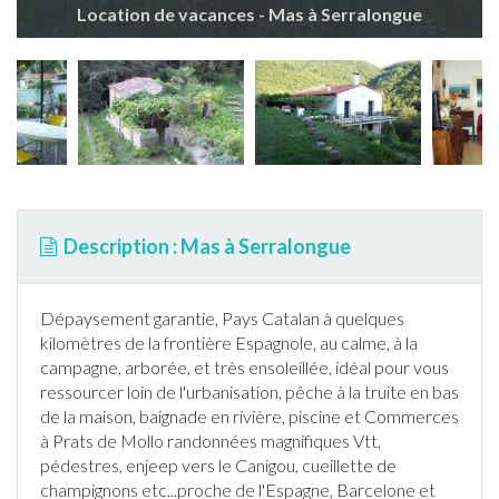
Location de vacances - Mas à Serralongue
Description : Mas à Serralongue
Dépaysement garantie, Pays Catalan à quelques
kilomètres de la frontière Espagnole, au calme,
à la
campagne
, arborée, et très ensoleillée, idéal pour vous
ressourcer loin de l'urbanisation,
pêche
à la truite en bas
de la maison,
baignade
en rivière,
piscine
et Commerces
à Prats de Mollo
randonnée
s magnifiques Vtt,
pédestres, enjeep vers le Canigou, cueillette de
champignons etc...proche de l'Espagne, Barcelone et