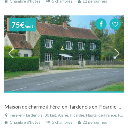
Chambre d'hôtes
5 chambres
12 personnes
75€
/nuit
Maison de charme à Fère-en-Tardenois en Picardie près de la Champagne avec piscine chauffée
Fère-en-Tardenois (30 km), Aisne, Picardie, Hauts-de-France, France
Chambre d'hôtes
5 chambres
22 personnes