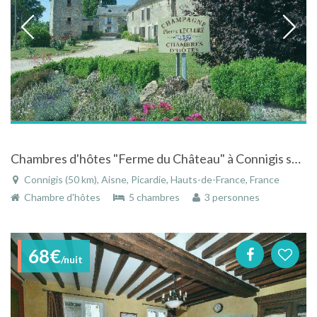
Chambres d'hôtes "Ferme du Château" à Connigis sur la Route touristique du Champagne
Connigis (50 km), Aisne, Picardie, Hauts-de-France, France
Chambre d'hôtes
5 chambres
3 personnes
68€
/nuit