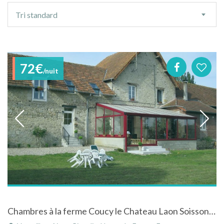
Ordre
Tri standard
de
tri
72€
/nuit
Chambres à la ferme Coucy le Chateau Laon Soissons Chemin de Dames Chauny calme