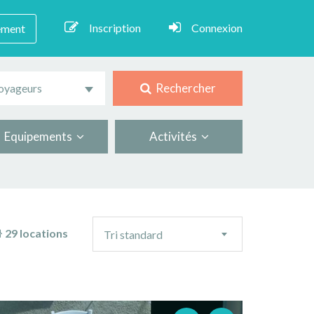
Inscription
Connexion
ement
Rechercher
oyageurs
Equipements
Activités
Ordre
29 locations
Tri standard
de
tri