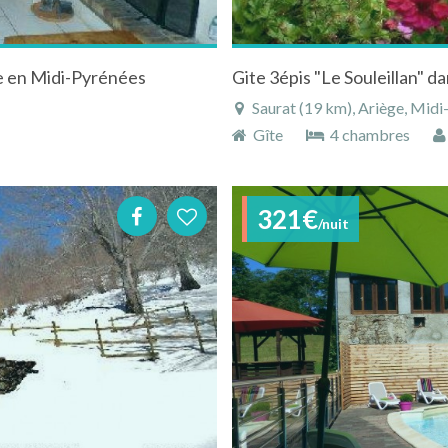
ge en Midi-Pyrénées
Saurat (19 km), Ariège, Midi
Gîte
4 chambres
321€
/nuit