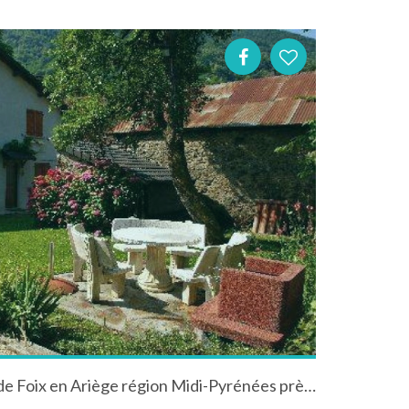
Gîte l'Oustal de Janou près de Foix en Ariège région Midi-Pyrénées près de l'Andorre et Espagne