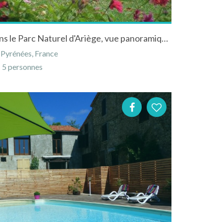
Gite 3épis "Le Souleillan" dans le Parc Naturel d'Ariège, vue panoramique., balade au départ du gite.
-Pyrénées, France
5 personnes