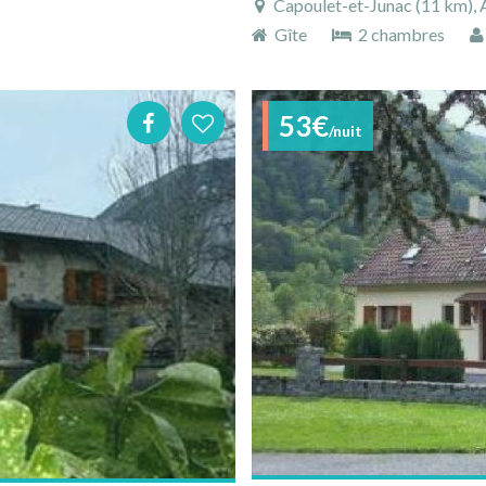
Capoulet-et-Junac (11 km), 
Gîte
2 chambres
53€
/nuit