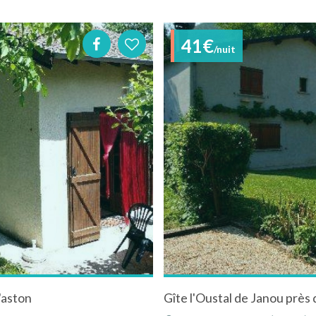
41€
/nuit
'aston