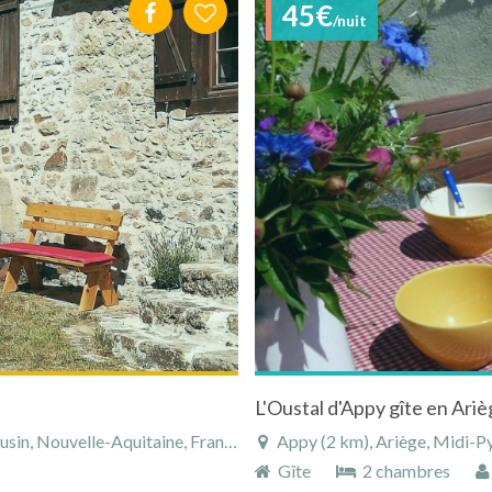
45€
/nuit
L'Oustal d'Appy gîte en Ari
in, Nouvelle-Aquitaine, France
Appy (2 km), Ariège, Midi-P
Gîte
2 chambres