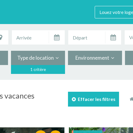
Louez votre log
V
Type de location
Environnement
1 critère
es vacances
Effacer les filtres