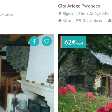
Gîte Ariege Pyrenees
Siguer (13 km), Ariège, Midi
, France
Gîte
3 chambres
62€
/nuit