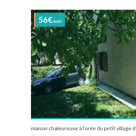
56€
/nuit
maison chaleureuse à l'orée du petit village d