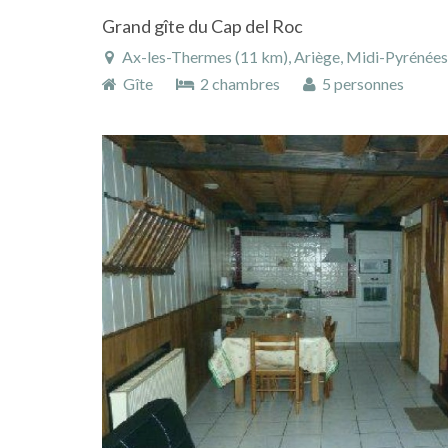
Grand gîte du Cap del Roc
Ax-les-Thermes (11 km), Ariège, Midi-Pyrénées
Gîte
2 chambres
5 personnes