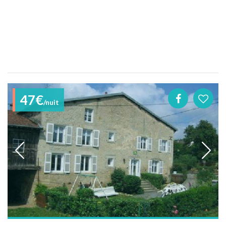
47€
/nuit