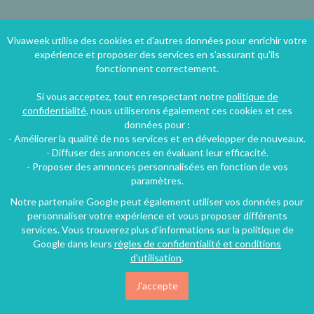
Vivaweek utilise des cookies et d'autres données pour enrichir votre
expérience et proposer des services en s'assurant qu'ils
fonctionnent correctement.
Si vous acceptez, tout en respectant notre
politique de
confidentialité
, nous utiliserons également ces cookies et ces
données pour :
- Améliorer la qualité de nos services et en développer de nouveaux.
Accueil
- Diffuser des annonces en évaluant leur efficacité.
- Proposer des annonces personnalisées en fonction de vos
Qui sommes-nous ?
paramètres.
Louez votre logement
Notre partenaire Google peut également utiliser vos données pour
Aide et contact
personnaliser votre expérience et vous proposer différents
services. Vous trouverez plus d'informations sur la politique de
Plan du site
Google dans leurs
règles de confidentialité et conditions
Blog
d'utilisation
.
J'accepte
Suivez-nous !