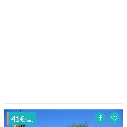
41€
/nuit