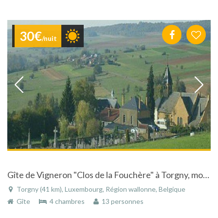
30€
/nuit
Gîte de Vigneron "Clos de la Fouchère" à Torgny, modulable pour 2à20 personnes
Torgny (41 km), Luxembourg, Région wallonne, Belgique
Gîte
4 chambres
13 personnes