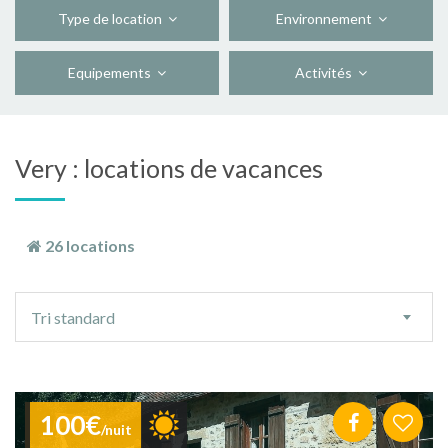
Type de location
Environnement
Equipements
Activités
Very : locations de vacances
26 locations
Ordre
Tri standard
de
tri
100€
/nuit