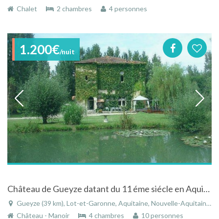
Chalet
2 chambres
4 personnes
1.200€
/nuit
Château de Gueyze datant du 11 éme siécle en Aquitaine
Gueyze (39 km), Lot-et-Garonne, Aquitaine, Nouvelle-Aquitaine, France
Château - Manoir
4 chambres
10 personnes