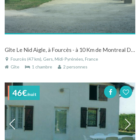
Gîte Le Nid Aigle, à Fourcès - à 10 Km de Montreal Du Gers
Fourcès (47 km), Gers, Midi-Pyrénées, France
Gîte
1 chambre
2 personnes
46€
/nuit