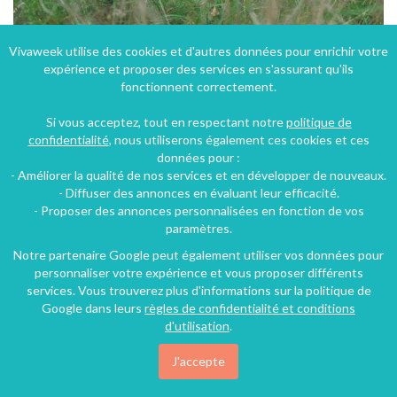
Vivaweek utilise des cookies et d'autres données pour enrichir votre
expérience et proposer des services en s'assurant qu'ils
Location d'un gite dans La Grande-Lande entre Mont de Marsan et Dax à une heure de Bordeaux
fonctionnent correctement.
Morcenx (48 km), Landes, Aquitaine, Nouvelle-Aquitaine, France
Si vous acceptez, tout en respectant notre
politique de
Gîte
2 chambres
6 personnes
confidentialité
, nous utiliserons également ces cookies et ces
données pour :
- Améliorer la qualité de nos services et en développer de nouveaux.
51€
- Diffuser des annonces en évaluant leur efficacité.
/nuit
- Proposer des annonces personnalisées en fonction de vos
paramètres.
Notre partenaire Google peut également utiliser vos données pour
personnaliser votre expérience et vous proposer différents
services. Vous trouverez plus d'informations sur la politique de
Google dans leurs
règles de confidentialité et conditions
d'utilisation
.
J'accepte