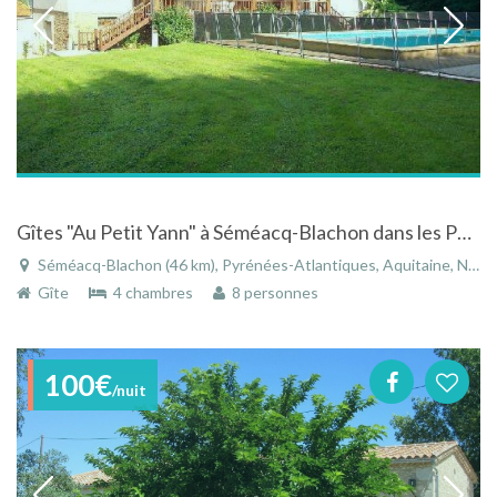
Gîtes "Au Petit Yann" à Séméacq-Blachon dans les Pyrénées-Atlantiques en Aquitaine
Séméacq-Blachon (46 km), Pyrénées-Atlantiques, Aquitaine, Nouvelle-Aquitaine, France
Gîte
4 chambres
8 personnes
100€
/nuit