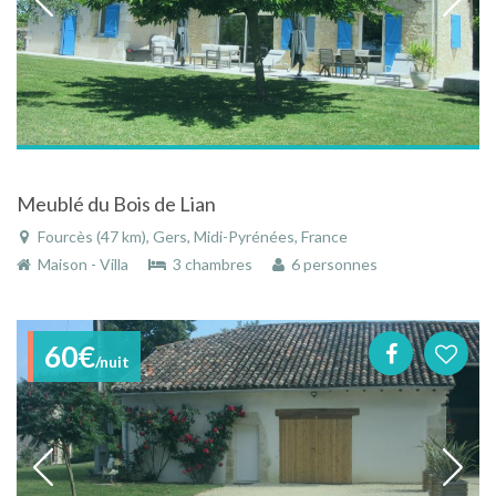
Meublé du Bois de Lian
Fourcès (47 km), Gers, Midi-Pyrénées, France
Maison - Villa
3 chambres
6 personnes
60€
/nuit