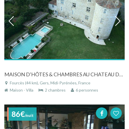
MAISON D'HÔTES & CHAMBRES AU CHATEAU DE FOURCES
Fourcès (44 km), Gers, Midi-Pyrénées, France
Maison - Villa
2 chambres
6 personnes
86€
/nuit