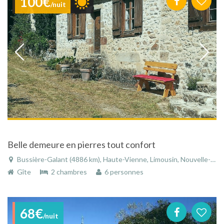
100€
/nuit
Belle demeure en pierres tout confort
Bussière-Galant (4886 km), Haute-Vienne, Limousin, Nouvelle-Aquitaine, France
Gîte
2 chambres
6 personnes
68€
/nuit