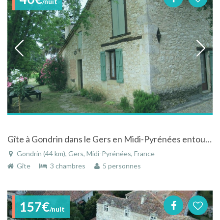
/nuit
Gîte à Gondrin dans le Gers en Midi-Pyrénées entouré d'un grand jardin et des vignes
Gondrin (44 km), Gers, Midi-Pyrénées, France
Gîte
3 chambres
5 personnes
157€
/nuit