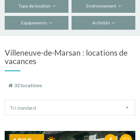
Type de location
Environnement
Equipements
Activités
Villeneuve-de-Marsan : locations de
vacances
32 locations
Ordre
Tri standard
de
tri