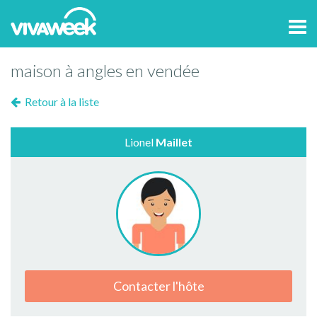
Tog
navi
maison à angles en vendée
Retour à la liste
Lionel
Maillet
Contacter l'hôte