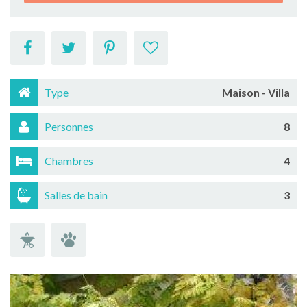
Type
Maison - Villa
Personnes
8
Chambres
4
Salles de bain
3