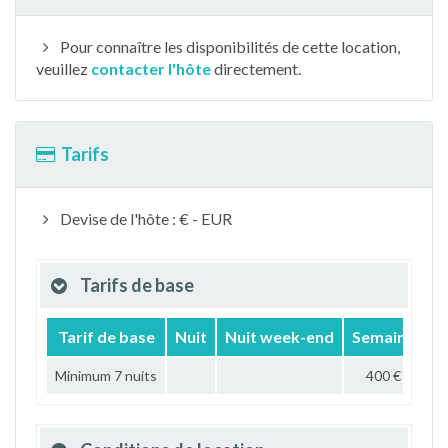
Pour connaître les disponibilités de cette location,
veuillez
contacter l'hôte
directement.
Tarifs
Devise de l'hôte : € - EUR
Tarifs de base
Tarif de base
Nuit
Nuit week-end
Semaine
M
Minimum 7 nuits
400 €