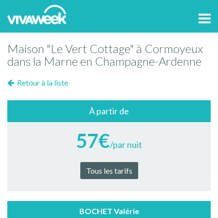
Tog
navi
Maison "Le Vert Cottage" à Cormoyeux
dans la Marne en Champagne-Ardenne
Retour à la liste
À partir de
57€
/par nuit
Tous les tarifs
BOCHET Valérie