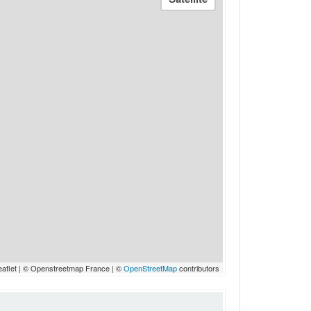
eaflet | © Openstreetmap France | ©
OpenStreetMap
contributors