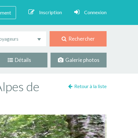
Inscription
Connexion
ement
Rechercher
oyageurs
Détails
Galerie photos
Alpes de
Retour à la liste