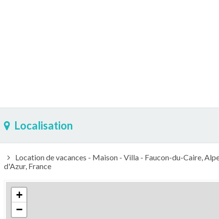
Localisation
Location de vacances - Maison - Villa - Faucon-du-Caire, A
d'Azur, France
+
−