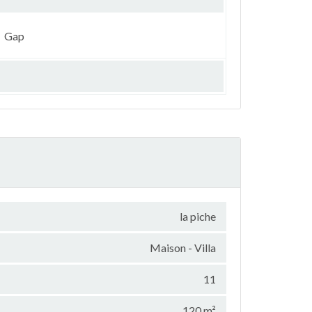
Gap
la piche
Maison - Villa
11
120 m²