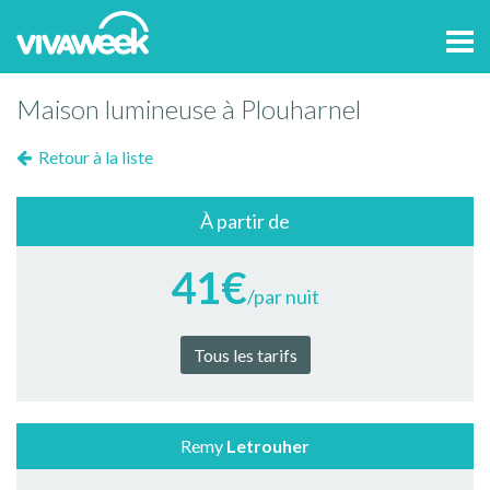
Tog
navi
Maison lumineuse à Plouharnel
Retour à la liste
À partir de
41€
/par nuit
Tous les tarifs
Remy
Letrouher