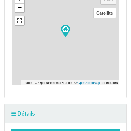
−
Leaflet | © Openstreetmap France | ©
OpenStreetMap
contributors
Détails